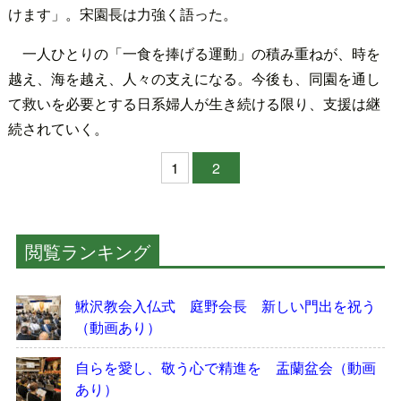
けます」。宋園長は力強く語った。
一人ひとりの「一食を捧げる運動」の積み重ねが、時を
越え、海を越え、人々の支えになる。今後も、同園を通し
て救いを必要とする日系婦人が生き続ける限り、支援は継
続されていく。
1
2
閲覧ランキング
鰍沢教会入仏式 庭野会長 新しい門出を祝う
（動画あり）
自らを愛し、敬う心で精進を 盂蘭盆会（動画
あり）