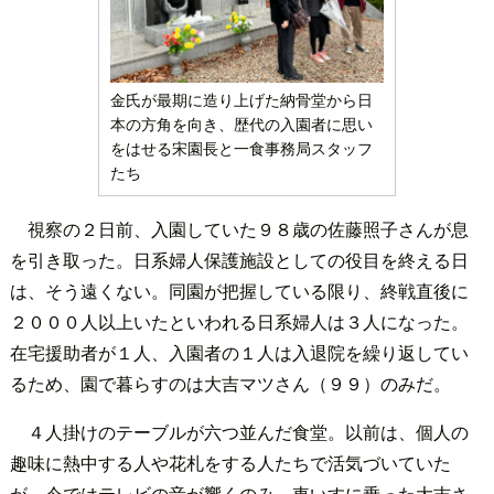
金氏が最期に造り上げた納骨堂から日
本の方角を向き、歴代の入園者に思い
をはせる宋園長と一食事務局スタッフ
たち
視察の２日前、入園していた９８歳の佐藤照子さんが息
を引き取った。日系婦人保護施設としての役目を終える日
は、そう遠くない。同園が把握している限り、終戦直後に
２０００人以上いたといわれる日系婦人は３人になった。
在宅援助者が１人、入園者の１人は入退院を繰り返してい
るため、園で暮らすのは大吉マツさん（９９）のみだ。
４人掛けのテーブルが六つ並んだ食堂。以前は、個人の
趣味に熱中する人や花札をする人たちで活気づいていた
が、今ではテレビの音が響くのみ。車いすに乗った大吉さ