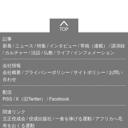
TOP
記事
新着
ニュース
特集
インタビュー
寄稿（連載）
講演録
カルチャー
法話
仏教
ライフ
インフォメーション
会社情報
会社概要
プライバシーポリシー
サイトポリシー
お問い
合わせ
配信
RSS
X（旧Twitter）
Facebook
関連リンク
立正佼成会
佼成出版社
一食を捧げる運動
アフリカへ毛
布をおくる運動