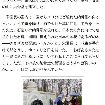
の山に納骨堂を建立した。
宋園長の案内で、園から３０分ほど離れた納骨堂へ向か
った。近くで車を降り、雨でぬれた草に注意して坂を上っ
た先に、石造りの納骨堂が現れた。日本の方角に向けて建
てられた石碑、周囲に植えられた日本の国花である桜の木
――さまざまな配慮がうかがえた。宋園長は、花束を手向
けて黙とうし、ゆっくりと口を開いた。「おばあさんたち
と一緒に過ごせるように、いずれ私もここに入れてもらい
ます。ただ、その後の納骨堂の管理をどうすれば良いの
か……」。目には涙が浮かんでいた。