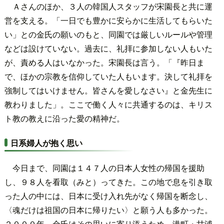
Ａさんのほか、３人の韓国人スタッフが宋園長と共に運
営を支える。「一日でも豊かに安らかに生活してもらいた
い」との金氏の願いのもと、同園では厳しいルールや管理
などは設けていない。過去に、礼拝に参加しない人もいた
が、責める人はいなかった。宋園長は言う。「『昨日ま
で、ほかの宗教を信仰していた人もいます。決して礼拝を
強制してはいけません。皆さんを愛しなさい』と金先生に
教わりました」。ここで働く人々に共通するのは、キリス
ト教の教えに沿った愛の精神だ。
日系婦人が抱く思い
今日まで、同園は１４７人の日本人女性の帰国を援助
し、９８人を看取（みと）ってきた。この地で息を引き取
った人の中には、日本に受け入れ先がなく帰国を断念し、
〈魂だけは祖国の日本に帰りたい〉と願う人も多かった。
２０００年、金氏はその思いに寄り添うため、港町・甘浦