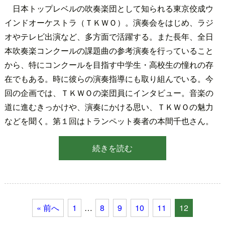
日本トップレベルの吹奏楽団として知られる東京佼成ウ
インドオーケストラ（ＴＫＷＯ）。演奏会をはじめ、ラジ
オやテレビ出演など、多方面で活躍する。また長年、全日
本吹奏楽コンクールの課題曲の参考演奏を行っていること
から、特にコンクールを目指す中学生・高校生の憧れの存
在でもある。時に彼らの演奏指導にも取り組んでいる。今
回の企画では、ＴＫＷＯの楽団員にインタビュー。音楽の
道に進むきっかけや、演奏にかける思い、ＴＫＷＯの魅力
などを聞く。第１回はトランペット奏者の本間千也さん。
続きを読む
« 前へ
1
…
8
9
10
11
12