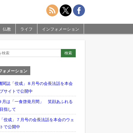
仏教
ライフ
インフォメーション
フォメーション
機関誌「佼成」８月号の会長法話を本会
ブサイトで公開中
９月は「一食啓発月間」 笑顔あふれる
目指して
「佼成」７月号の会長法話を本会のウェ
トで公開中