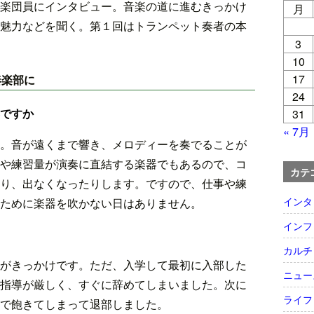
楽団員にインタビュー。音楽の道に進むきっかけ
月
魅力などを聞く。第１回はトランペット奏者の本
3
10
17
奏楽部に
24
ですか
31
« 7月
。音が遠くまで響き、メロディーを奏でることが
や練習量が演奏に直結する楽器でもあるので、コ
カテ
り、出なくなったりします。ですので、仕事や練
インタ
ために楽器を吹かない日はありません。
インフ
カルチ
がきっかけです。ただ、入学して最初に入部した
ニュー
指導が厳しく、すぐに辞めてしまいました。次に
ライフ
で飽きてしまって退部しました。