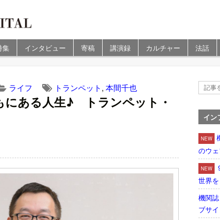
特集
インタビュー
寄稿
講演録
カルチャー
法話
ライフ
トランペット
,
本間千也
もにある人生♪ トランペット・
イン
NEW
のウェ
NEW
世界を
機関誌
ブサイ