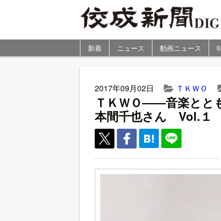
新着
ニュース
動画ニュース
2017年09月02日
ＴＫＷＯ
ＴＫＷＯ――音楽とと
本間千也さん Vol.１