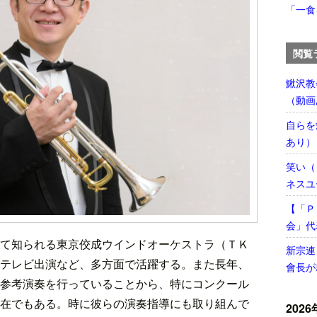
「一食
閲覧
鰍沢教
（動画
自らを
あり）
笑い（
ネスユ
【「Ｐ
会」代
て知られる東京佼成ウインドオーケストラ（ＴＫ
新宗連
テレビ出演など、多方面で活躍する。また長年、
會長が
参考演奏を行っていることから、特にコンクール
在でもある。時に彼らの演奏指導にも取り組んで
2026