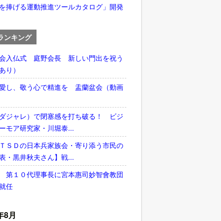
を捧げる運動推進ツールカタログ」開発
ランキング
会入仏式 庭野会長 新しい門出を祝う
あり）
愛し、敬う心で精進を 盂蘭盆会（動画
ダジャレ）で閉塞感を打ち破る！ ビジ
ーモア研究家・川堀泰...
ＴＳＤの日本兵家族会・寄り添う市民の
表・黒井秋夫さん】戦...
 第１０代理事長に宮本惠司妙智會教団
就任
年8月