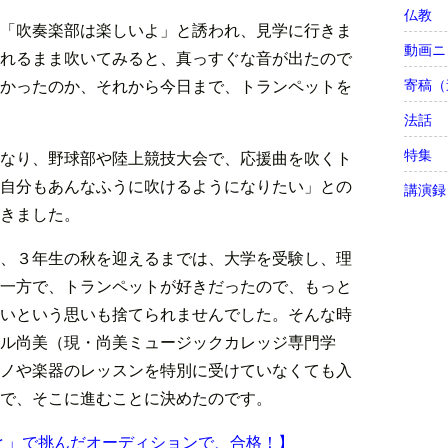
仏教
「吹奏楽部は楽しいよ」と誘われ、見学に行きま
動画ニ
れるまま吹いてみると、真っすぐな音が出たので
寄稿（
かったのか、それから今日まで、トランペットを
法話
特集
なり、野球部や陸上競技大会で、応援曲を吹くト
自分もあんなふうに吹けるようになりたい」との
講演録
きました。
、３年生の秋を迎えるまでは、大学を受験し、理
一方で、トランペットが好きだったので、もっと
いという思いも捨てられませんでした。そんな時
ル尚美（現・尚美ミュージックカレッジ専門学
ノや楽器のレッスンを特別に受けていなくても入
で、そこに進むことに決めたのです。
と」で挑んだオーディションで、合格！】