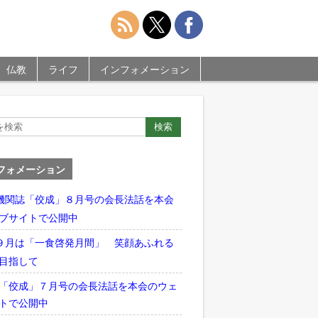
仏教
ライフ
インフォメーション
フォメーション
機関誌「佼成」８月号の会長法話を本会
ブサイトで公開中
９月は「一食啓発月間」 笑顔あふれる
目指して
「佼成」７月号の会長法話を本会のウェ
トで公開中