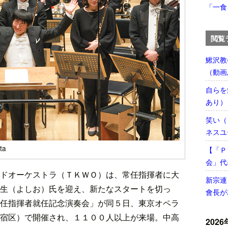
「一食
閲覧
鰍沢教
（動画
自らを
あり）
笑い（
ネスユ
ta
【「Ｐ
会」代
ドオーケストラ（ＴＫＷＯ）は、常任指揮者に大
新宗連
生（よしお）氏を迎え、新たなスタートを切っ
會長が
任指揮者就任記念演奏会」が同５日、東京オペラ
宿区）で開催され、１１００人以上が来場。中高
2026