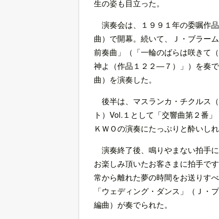
生の姿も目立った。
演奏会は、１９９１年の委嘱作品
曲）で開幕。続いて、Ｊ・ブラーム
前奏曲」（「一輪のばらは咲きて（
神よ（作品１２２―７）」）を奏で
曲）を演奏した。
後半は、マスランカ・チクルス（
ト）Vol.１として「交響曲第２
ＫＷＯの演奏にたっぷりと酔いしれ
演奏終了後、鳴りやまない拍手に
お楽しみ頂いたお客さまに拍手です
常から離れた夢の時間をお送りすべ
「ウェディング・ダンス」（Ｊ・プ
編曲）が奏でられた。