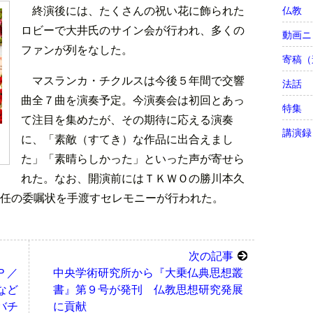
終演後には、たくさんの祝い花に飾られた
仏教
ロビーで大井氏のサイン会が行われ、多くの
動画ニ
ファンが列をなした。
寄稿（
マスランカ・チクルスは今後５年間で交響
法話
曲全７曲を演奏予定。今演奏会は初回とあっ
特集
て注目を集めたが、その期待に応える演奏
講演録
に、「素敵（すてき）な作品に出合えまし
た」「素晴らしかった」といった声が寄せら
れた。なお、開演前にはＴＫＷＯの勝川本久
任の委嘱状を手渡すセレモニーが行われた。
次の記事
Ｐ／
中央学術研究所から『大乗仏典思想叢
など
書』第９号が発刊 仏教思想研究発展
バチ
に貢献