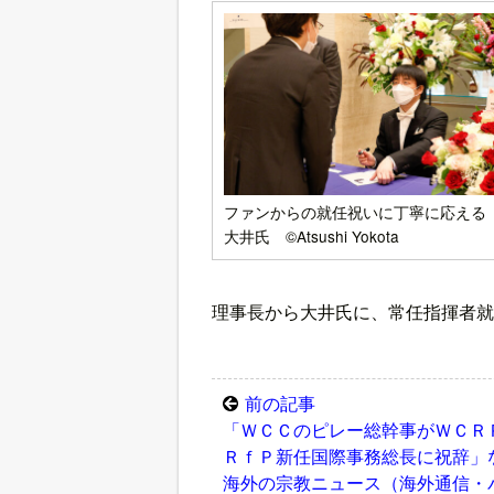
ファンからの就任祝いに丁寧に応える
大井氏 ©Atsushi Yokota
理事長から大井氏に、常任指揮者就
前の記事
「ＷＣＣのピレー総幹事がＷＣＲ
ＲｆＰ新任国際事務総長に祝辞」
海外の宗教ニュース（海外通信・