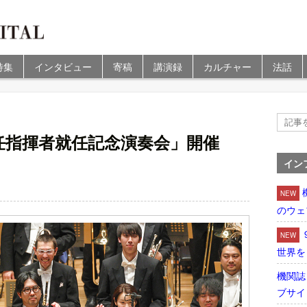
特集
インタビュー
寄稿
講演録
カルチャー
法話
任指揮者就任記念演奏会」開催
イン
NEW
のウェ
NEW
世界を
機関誌
ブサイ