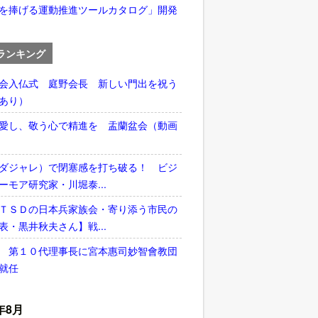
を捧げる運動推進ツールカタログ」開発
ランキング
会入仏式 庭野会長 新しい門出を祝う
あり）
愛し、敬う心で精進を 盂蘭盆会（動画
ダジャレ）で閉塞感を打ち破る！ ビジ
ーモア研究家・川堀泰...
ＴＳＤの日本兵家族会・寄り添う市民の
表・黒井秋夫さん】戦...
 第１０代理事長に宮本惠司妙智會教団
就任
年8月