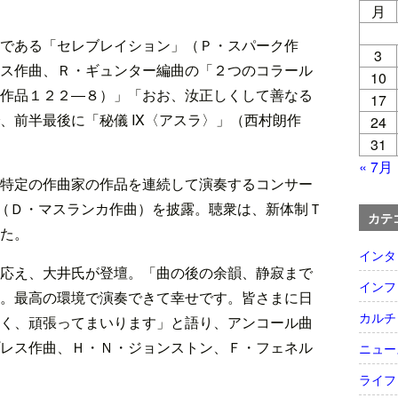
月
である「セレブレイション」（Ｐ・スパーク作
3
ス作曲、Ｒ・ギュンター編曲の「２つのコラール
10
作品１２２―８）」「おお、汝正しくして善なる
17
、前半最後に「秘儀 IX〈アスラ〉」（西村朗作
24
31
« 7月
特定の作曲家の作品を連続して演奏するコンサー
番」（Ｄ・マスランカ作曲）を披露。聴衆は、新体制Ｔ
カテ
た。
インタ
応え、大井氏が登壇。「曲の後の余韻、静寂まで
インフ
。最高の環境で演奏できて幸せです。皆さまに日
カルチ
く、頑張ってまいります」と語り、アンコール曲
レス作曲、Ｈ・Ｎ・ジョンストン、Ｆ・フェネル
ニュー
ライフ