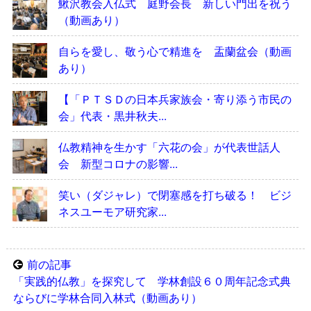
鰍沢教会入仏式 庭野会長 新しい門出を祝う
（動画あり）
自らを愛し、敬う心で精進を 盂蘭盆会（動画
あり）
【「ＰＴＳＤの日本兵家族会・寄り添う市民の
会」代表・黒井秋夫...
仏教精神を生かす「六花の会」が代表世話人
会 新型コロナの影響...
笑い（ダジャレ）で閉塞感を打ち破る！ ビジ
ネスユーモア研究家...
前の記事
「実践的仏教」を探究して 学林創設６０周年記念式典
ならびに学林合同入林式（動画あり）