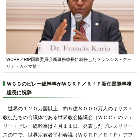
WCRP／RfP国際委員会新事務総長に就任したフランシス・クー
リア・カゲマ博士
ＷＣＣのピレー総幹事がＷＣＲＰ／ＲｆＰ新任国際事務
総長に祝辞
世界の１２０カ国以上、約５億８０００万人のキリスト
教徒たちの合議体である世界教会協議会（ＷＣＣ）のジェ
リー・ピレー総幹事は４月１１日、発表したプレスリリー
スの中で、世界宗教者平和会議（ＷＣＲＰ／ＲｆＰ）アフ