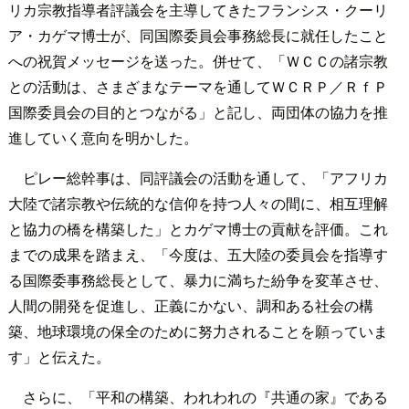
リカ宗教指導者評議会を主導してきたフランシス・クーリ
ア・カゲマ博士が、同国際委員会事務総長に就任したこと
への祝賀メッセージを送った。併せて、「ＷＣＣの諸宗教
との活動は、さまざまなテーマを通してＷＣＲＰ／ＲｆＰ
国際委員会の目的とつながる」と記し、両団体の協力を推
進していく意向を明かした。
ピレー総幹事は、同評議会の活動を通して、「アフリカ
大陸で諸宗教や伝統的な信仰を持つ人々の間に、相互理解
と協力の橋を構築した」とカゲマ博士の貢献を評価。これ
までの成果を踏まえ、「今度は、五大陸の委員会を指導す
る国際委事務総長として、暴力に満ちた紛争を変革させ、
人間の開発を促進し、正義にかない、調和ある社会の構
築、地球環境の保全のために努力されることを願っていま
す」と伝えた。
さらに、「平和の構築、われわれの『共通の家』である