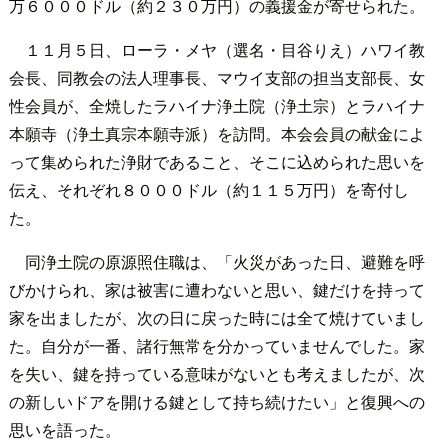
万６０００ドル（約２３０万円）の義援金が寄せられた。
１１月５日、ローラ・メヤ（選名・目谷りえ）ハワイ教
会長、同教会の法人理事長、マウイ支部の担当支部長、女
性会員が、全焼したラハイナ浄土院（浄土宗）とラハイナ
本願寺（浄土真宗本願寺派）を訪問。本会会員の献金によ
って集められた浄財であること、そこに込められた思いを
伝え、それぞれ８０００ドル（約１１５万円）を寄付し
た。
同浄土院の原源照住職は、「火災があった日、避難を呼
びかけられ、家は被害に遭わないと思い、鍵だけを持って
家を出ましたが、次の日に戻った時には全て焼けていまし
た。自分が一番、諸行無常を分かっていませんでした。家
を失い、鍵を持っている意味がないとも考えましたが、次
の新しいドアを開ける鍵として持ち続けたい」と復興への
思いを語った。