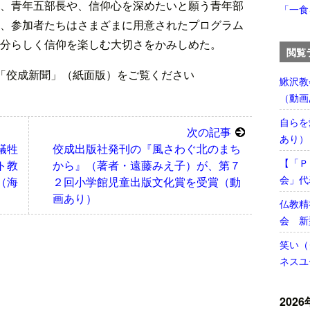
、青年五部長や、信仰心を深めたいと願う青年部
「一食
、参加者たちはさまざまに用意されたプログラム
分らしく信仰を楽しむ大切さをかみしめた。
閲覧
「佼成新聞」（紙面版）をご覧ください
鰍沢教
（動画
自らを
次の記事
あり）
犠牲
佼成出版社発刊の『風さわぐ北のまち
【「Ｐ
ト教
から』（著者・遠藤みえ子）が、第７
会」代
（海
２回小学館児童出版文化賞を受賞（動
画あり）
仏教精
会 新
笑い（
ネスユ
2026