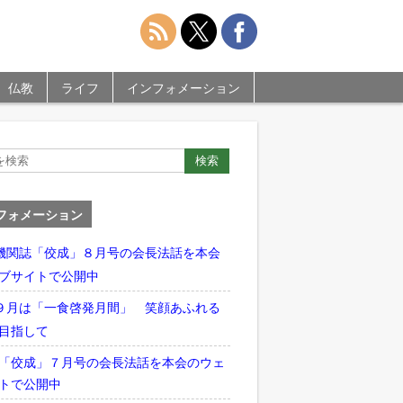
仏教
ライフ
インフォメーション
フォメーション
機関誌「佼成」８月号の会長法話を本会
ブサイトで公開中
９月は「一食啓発月間」 笑顔あふれる
目指して
「佼成」７月号の会長法話を本会のウェ
トで公開中