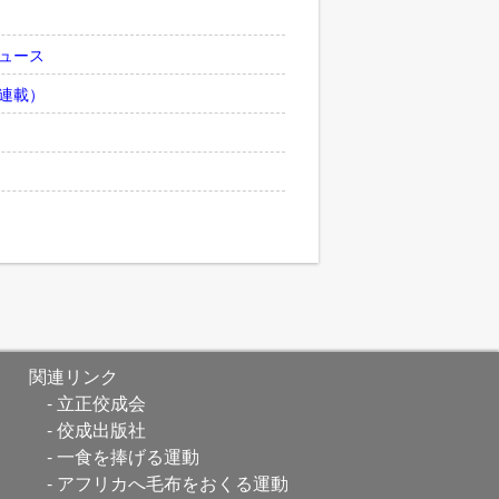
ュース
連載）
関連リンク
立正佼成会
佼成出版社
一食を捧げる運動
アフリカへ毛布をおくる運動