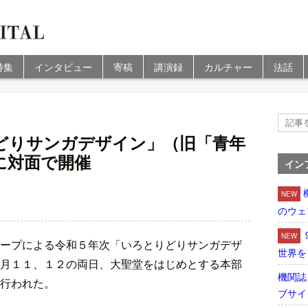
特集
インタビュー
寄稿
講演録
カルチャー
法話
どりサンガデザイン」（旧「青年
に対面で開催
イン
NEW
のウェ
NEW
ープによる令和５年次「いろとりどりサンガデザ
世界を
月１１、１２の両日、大聖堂をはじめとする本部
機関誌
行われた。
ブサイ