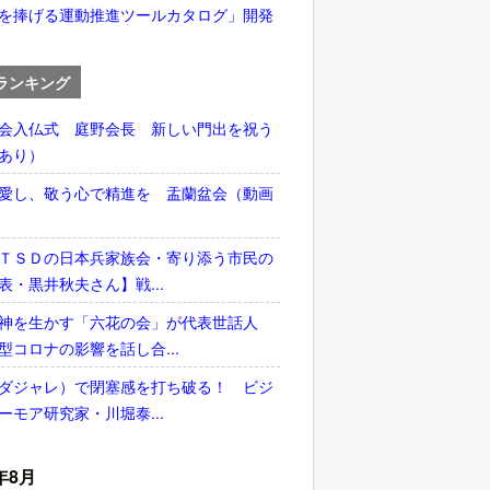
を捧げる運動推進ツールカタログ」開発
ランキング
会入仏式 庭野会長 新しい門出を祝う
あり）
愛し、敬う心で精進を 盂蘭盆会（動画
ＴＳＤの日本兵家族会・寄り添う市民の
表・黒井秋夫さん】戦...
神を生かす「六花の会」が代表世話人
型コロナの影響を話し合...
ダジャレ）で閉塞感を打ち破る！ ビジ
ーモア研究家・川堀泰...
年8月