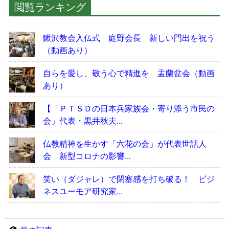
閲覧ランキング
鰍沢教会入仏式 庭野会長 新しい門出を祝う
（動画あり）
自らを愛し、敬う心で精進を 盂蘭盆会（動画
あり）
【「ＰＴＳＤの日本兵家族会・寄り添う市民の
会」代表・黒井秋夫...
仏教精神を生かす「六花の会」が代表世話人
会 新型コロナの影響...
笑い（ダジャレ）で閉塞感を打ち破る！ ビジ
ネスユーモア研究家...