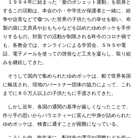
１９９４年に始まった「愛のポシェット運動」を前身と
するこの活動は、本会の小・中学生が保護者と一緒に、紛
争や迫害などで傷ついた世界の子供たちの幸せを願い、布
製の袋に文房具やおもちゃなどを詰めたゆめポッケを手作
りするもの。対面での活動が制限される昨今のコロナ禍で
も、各教会では、オンラインによる学習会、ＳＮＳや電
話、電子メールを使っての啓発など工夫を凝らし、取り組
みを継続してきた。
そうして国内で集められたゆめポッケは、船で世界各国
に輸送され、現地のパートナー団体の協力によって、これ
までに８０万人以上の子供たちに手渡されてきた。
しかし近年、各国の通関の基準が厳しくなったことで、
作り手の思いからバラエティーに富んだ中身が詰められた
ゆめポッケは、検査に通すことが困難になっている。
こうした中、昨年末に、配付先の選定や調整などを担っ