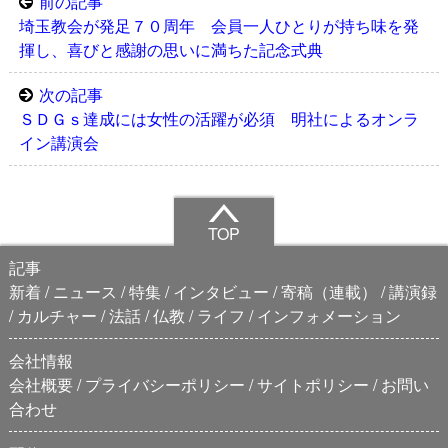
前の記事
埼玉教会が発足７０周年 会員一人ひとりが持ち味を発
揮し、喜びと感謝の思いに満ちた記念式典
次の記事
ＳＤＧｓ達成には女性の活躍が必須 明社によるオンラ
イン講演会
TOP
記事
新着
ニュース
特集
インタビュー
寄稿（連載）
講演録
カルチャー
法話
仏教
ライフ
インフォメーション
会社情報
会社概要
プライバシーポリシー
サイトポリシー
お問い
合わせ