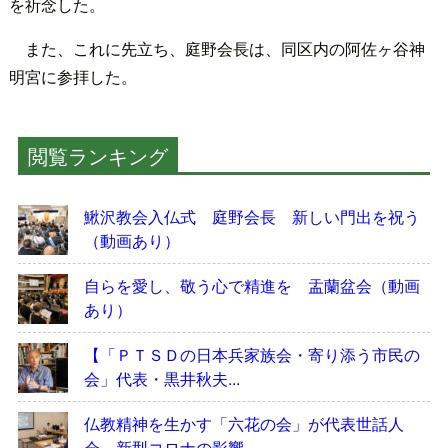
を祈念した。
また、これに先立ち、庭野会長は、同区内の阿佐ヶ谷神
明宮に参拝した。
閲覧ランキング
鰍沢教会入仏式 庭野会長 新しい門出を祝う
（動画あり）
自らを愛し、敬う心で精進を 盂蘭盆会（動画
あり）
【「ＰＴＳＤの日本兵家族会・寄り添う市民の
会」代表・黒井秋夫...
仏教精神を生かす「六花の会」が代表世話人
会 新型コロナの影響...