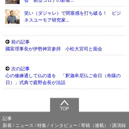
笑い（ダジャレ）で閉塞感を打ち破る！ ビジ
ネスユーモア研究家...
前の記事
國富理事長が伊勢神宮参拝 小松大宮司と面会
次の記事
心の修練通して仏の道を 「釈迦牟尼仏ご命日（布薩の
日）」式典で庭野会長が法話
TOP
記事
新着
ニュース
特集
インタビュー
寄稿（連載）
講演録