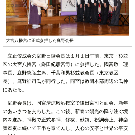
大宮八幡宮に正式参拝した庭野会長
立正佼成会の庭野日鑛会長は１月１日午前、東京・杉並
区の大宮八幡宮（鎌田紀彦宮司）に参拝した。國富敬二理
事長、庭野統弘主席、千葉和男杉並教会長（東京教区
長）、庭野皓司氏が同行した。同宮は教団本部周辺の氏神
にあたる。
庭野会長は、同宮清涼殿応接室で鎌田宮司と面会、新年
のあいさつを交わした。この後、新春の陽光の降り注ぐ境
内を進み、拝殿で正式参拝。修祓、献饌、祝詞奏上、神楽
舞奉奏に続いて玉串を奉てんし、人心の安寧と世界の平安