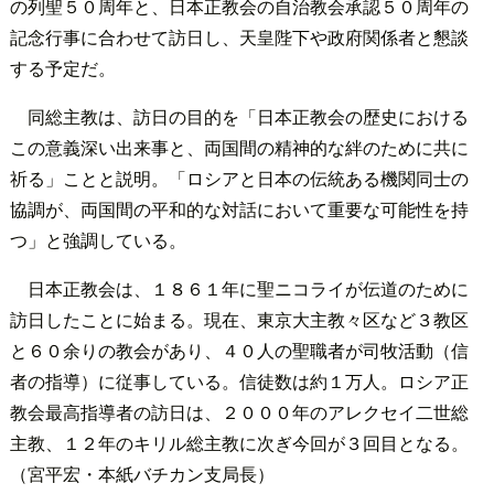
の列聖５０周年と、日本正教会の自治教会承認５０周年の
記念行事に合わせて訪日し、天皇陛下や政府関係者と懇談
する予定だ。
同総主教は、訪日の目的を「日本正教会の歴史における
この意義深い出来事と、両国間の精神的な絆のために共に
祈る」ことと説明。「ロシアと日本の伝統ある機関同士の
協調が、両国間の平和的な対話において重要な可能性を持
つ」と強調している。
日本正教会は、１８６１年に聖ニコライが伝道のために
訪日したことに始まる。現在、東京大主教々区など３教区
と６０余りの教会があり、４０人の聖職者が司牧活動（信
者の指導）に従事している。信徒数は約１万人。ロシア正
教会最高指導者の訪日は、２０００年のアレクセイ二世総
主教、１２年のキリル総主教に次ぎ今回が３回目となる。
（宮平宏・本紙バチカン支局長）