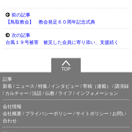
前の記事
【鳥取教会】 教会発足６０周年記念式典
次の記事
台風１９号被害 被災した会員に寄り添い、支援続く
TOP
記事
新着
ニュース
特集
インタビュー
寄稿（連載）
講演録
カルチャー
法話
仏教
ライフ
インフォメーション
会社情報
会社概要
プライバシーポリシー
サイトポリシー
お問い
合わせ