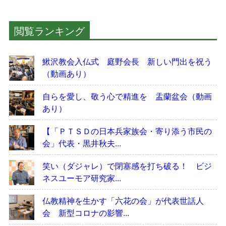
閲覧ランキング
鰍沢教会入仏式 庭野会長 新しい門出を祝う
（動画あり）
自らを愛し、敬う心で精進を 盂蘭盆会（動画
あり）
【「ＰＴＳＤの日本兵家族会・寄り添う市民の
会」代表・黒井秋夫...
笑い（ダジャレ）で閉塞感を打ち破る！ ビジ
ネスユーモア研究家...
仏教精神を生かす「六花の会」が代表世話人
会 新型コロナの影響...