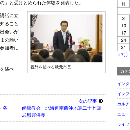
の」と受けとめられた体験を発表した。
月
講話に立
3
知ること
10
出会いが
17
まの願い
24
31
参加者に
« 7月
祝辞を述べる秋元市長
を述べ
カテ
インタ
インフ
次の記事
カルチ
・各
函館教会 北海道南西沖地震二十七回
ニュー
忌慰霊供養
ライフ