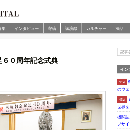
特集
インタビュー
寄稿
講演録
カルチャー
法話
足６０周年記念式典
イン
NEW
のウェ
NEW
世界を
機関誌
ブサイ