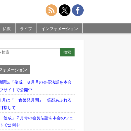
仏教
ライフ
インフォメーション
フォメーション
機関誌「佼成」８月号の会長法話を本会
ブサイトで公開中
９月は「一食啓発月間」 笑顔あふれる
目指して
「佼成」７月号の会長法話を本会のウェ
トで公開中