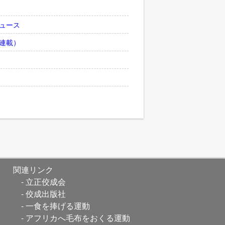
ュース
連載）
関連リンク
立正佼成会
佼成出版社
一食を捧げる運動
アフリカへ毛布をおくる運動