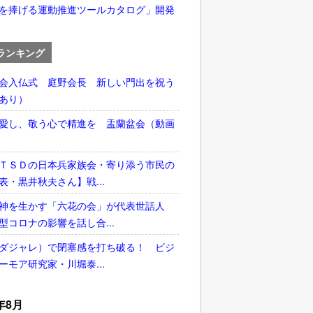
を捧げる運動推進ツールカタログ」開発
ランキング
会入仏式 庭野会長 新しい門出を祝う
あり）
愛し、敬う心で精進を 盂蘭盆会（動画
ＴＳＤの日本兵家族会・寄り添う市民の
表・黒井秋夫さん】戦...
神を生かす「六花の会」が代表世話人
型コロナの影響を話し合...
ダジャレ）で閉塞感を打ち破る！ ビジ
ーモア研究家・川堀泰...
年8月