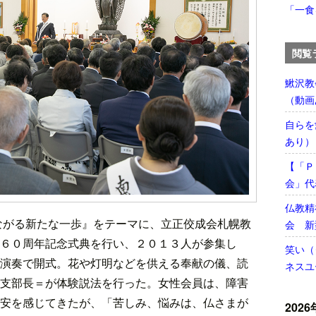
「一食
閲覧
鰍沢教
（動画
自らを
あり）
【「Ｐ
会」代
仏教精
ながる新たな一歩』をテーマに、立正佼成会札幌教
会 新
６０周年記念式典を行い、２０１３人が参集し
笑い（
演奏で開式。花や灯明などを供える奉献の儀、読
ネスユ
支部長＝が体験説法を行った。女性会員は、障害
安を感じてきたが、「苦しみ、悩みは、仏さまが
2026