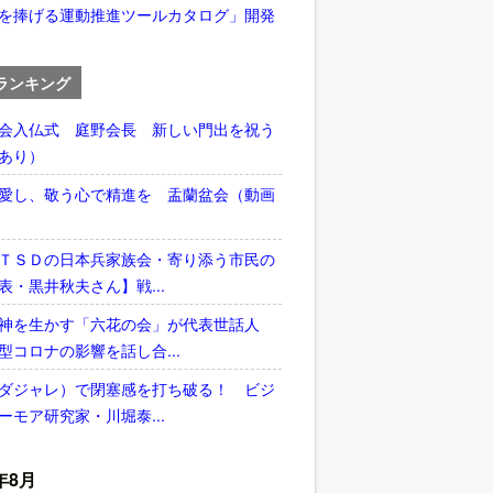
を捧げる運動推進ツールカタログ」開発
ランキング
会入仏式 庭野会長 新しい門出を祝う
あり）
愛し、敬う心で精進を 盂蘭盆会（動画
ＴＳＤの日本兵家族会・寄り添う市民の
表・黒井秋夫さん】戦...
神を生かす「六花の会」が代表世話人
型コロナの影響を話し合...
ダジャレ）で閉塞感を打ち破る！ ビジ
ーモア研究家・川堀泰...
年8月