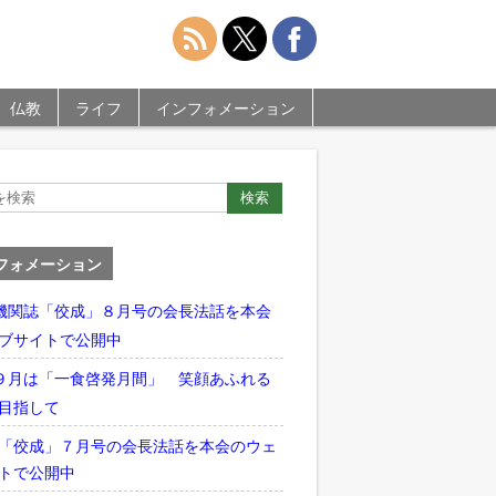
仏教
ライフ
インフォメーション
フォメーション
機関誌「佼成」８月号の会長法話を本会
ブサイトで公開中
９月は「一食啓発月間」 笑顔あふれる
目指して
「佼成」７月号の会長法話を本会のウェ
トで公開中