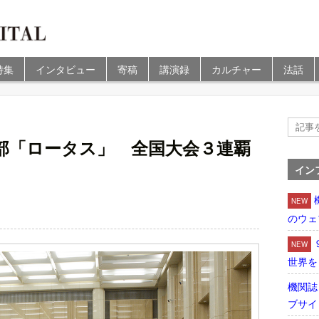
特集
インタビュー
寄稿
講演録
カルチャー
法話
部「ロータス」 全国大会３連覇
イン
NEW
のウェ
NEW
世界を
機関誌
ブサイ