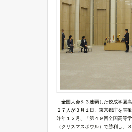
全国大会を３連覇した佼成学園高
２７人が３月１日、東京都庁を表敬
昨年１２月、「第４９回全国高等学
（クリスマスボウル）で勝利し、３