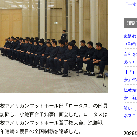
「一食
閲覧
鰍沢教
（動画
自らを
あり）
【「Ｐ
会」代
仏教精
会 新
校アメリカンフットボール部「ロータス」の部員
笑い（
訪問し、小池百合子知事に面会した。ロータスは
ネスユ
校アメリカンフットボール選手権大会」決勝戦
年連続３度目の全国制覇を達成した。
2026