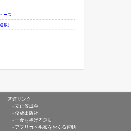
ュース
連載）
関連リンク
立正佼成会
佼成出版社
一食を捧げる運動
アフリカへ毛布をおくる運動