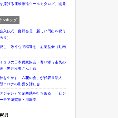
を捧げる運動推進ツールカタログ」開発
ランキング
会入仏式 庭野会長 新しい門出を祝う
あり）
愛し、敬う心で精進を 盂蘭盆会（動画
ＴＳＤの日本兵家族会・寄り添う市民の
表・黒井秋夫さん】戦...
神を生かす「六花の会」が代表世話人
型コロナの影響を話し合...
ダジャレ）で閉塞感を打ち破る！ ビジ
ーモア研究家・川堀泰...
年8月