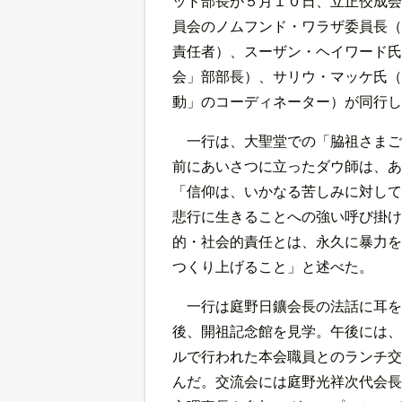
ッド部長が５月１０日、立正佼成会
員会のノムフンド・ワラザ委員長（
責任者）、スーザン・ヘイワード氏
会」部部長）、サリウ・マッケ氏（
動」のコーディネーター）が同行し
一行は、大聖堂での「脇祖さまご
前にあいさつに立ったダウ師は、あ
「信仰は、いかなる苦しみに対して
悲行に生きることへの強い呼び掛け
的・社会的責任とは、永久に暴力を
つくり上げること」と述べた。
一行は庭野日鑛会長の法話に耳を
後、開祖記念館を見学。午後には、
ルで行われた本会職員とのランチ交
んだ。交流会には庭野光祥次代会長