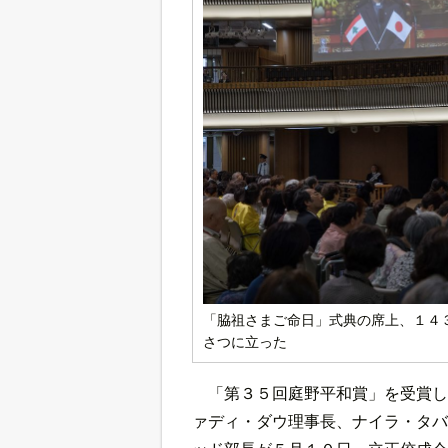
「脇祖さまご命日」式典の席上、１４
さつに立った
「第３５回庭野平和賞」を受賞し
ァディ・ダウ理事長、ナイラ・タバ