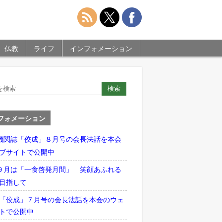
仏教
ライフ
インフォメーション
フォメーション
機関誌「佼成」８月号の会長法話を本会
ブサイトで公開中
９月は「一食啓発月間」 笑顔あふれる
目指して
「佼成」７月号の会長法話を本会のウェ
トで公開中