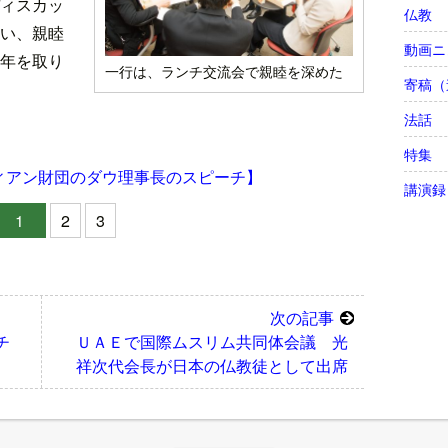
ィスカッ
仏教
い、親睦
動画ニ
年を取り
一行は、ランチ交流会で親睦を深めた
寄稿（
法話
特集
ィアン財団のダウ理事長のスピーチ】
講演録
1
2
3
次の記事
ーチ
ＵＡＥで国際ムスリム共同体会議 光
祥次代会長が日本の仏教徒として出席