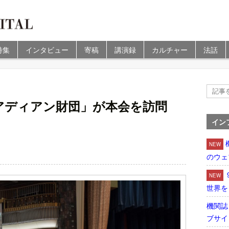
特集
インタビュー
寄稿
講演録
カルチャー
法話
アディアン財団」が本会を訪問
イン
NEW
のウェ
NEW
世界を
機関誌
ブサイ