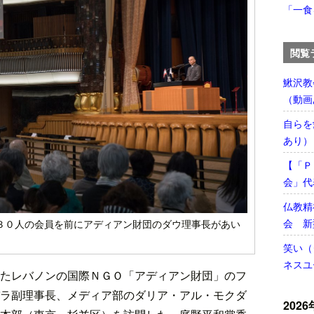
「一食
閲覧
鰍沢教
（動画
自らを
あり）
【「Ｐ
会」代
仏教精
会 新
３０人の会員を前にアディアン財団のダウ理事長があい
笑い（
ネスユ
たレバノンの国際ＮＧＯ「アディアン財団」のフ
ラ副理事長、メディア部のダリア・アル・モクダ
2026