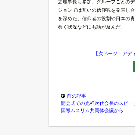
之理事長も参加。グループごとのデ
ションでは互いの信仰観を発表し合
を深めた。信仰者の役割や日本の青
巻く状況などにも話が及んだ。
【次ページ：アデ
前の記事
開会式での光祥次代会長のスピ
国際ムスリム共同体会議から