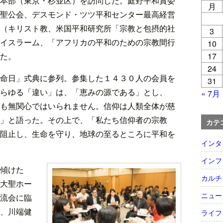
本部（東京・杉並区）を訪問した。庭野平和賞委
月
聖公会、デスモンド・ツツ平和センター最高経営
（キリスト教、米国平和研究所「宗教と包摂的社
3
イスラーム、「アフリカの平和のための宗教間行
10
17
た。
24
命日」式典に参列。参集した１４３０人の会員を
31
らゆる「違い」は、「恵みの源である」とし、
« 7月
も無関心ではいられません。信仰は人類全体が慈
」と語った。その上で、「私たち信仰者の宗教
カテ
阻止し、生命を守り、地球の至るところに平和を
インタ
インフ
傾けた
カルチ
大聖ホー
ニュー
流会に臨
、川端健
ライフ