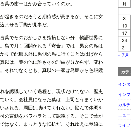
る葉の歯車はかみ合っていくのか。
月
が起きるのだろうと期待感が高まるが、そこに女
3
込ませる手際が見事だ。
10
17
言葉でそのおかしさを指摘しない分、物語世界に
24
。島で月１回開かれる「寄合」では、男女の席は
31
かりで配膳以外に男側の席に行くことははばから
« 7月
真以は、葉の他に誰もその理由が分からず、変わ
。それでなくとも、真以の一家は島民から色眼鏡
カテ
インタ
れを認識していく過程と、現状だけでない、歴史
インフ
ていく。会社員になった葉は、上司とうまくいか
カルチ
いされる。周囲は助けてくれない。悩んで体調を
ニュー
司の言動をパワハラとして認識する。そこで葉が
ではなく、まっとうな抵抗だ。それゆえに琴線に
ライフ