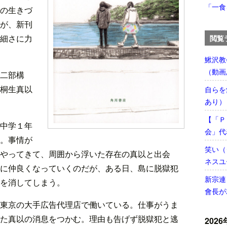
「一食
の生きづ
が、新刊
細さに力
閲覧
鰍沢教
（動画
二部構
桐生真以
自らを
あり）
【「Ｐ
中学１年
会」代
。事情が
笑い（
やってきて、周囲から浮いた存在の真以と出会
ネスユ
に仲良くなっていくのだが、ある日、島に脱獄犯
新宗連
を消してしまう。
會長が
東京の大手広告代理店で働いている。仕事がうま
た真以の消息をつかむ。理由も告げず脱獄犯と逃
2026