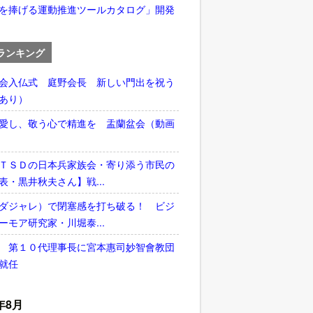
を捧げる運動推進ツールカタログ」開発
ランキング
会入仏式 庭野会長 新しい門出を祝う
あり）
愛し、敬う心で精進を 盂蘭盆会（動画
ＴＳＤの日本兵家族会・寄り添う市民の
表・黒井秋夫さん】戦...
ダジャレ）で閉塞感を打ち破る！ ビジ
ーモア研究家・川堀泰...
 第１０代理事長に宮本惠司妙智會教団
就任
年8月