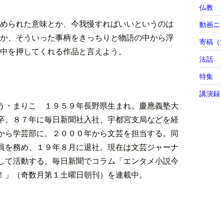
仏教
められた意味とか、今我慢すればいいというのは
動画ニ
か、そういった事柄をきっちりと物語の中から浮
寄稿（
中を押してくれる作品と言えよう。
法話
特集
講演録
う・まりこ １９５９年長野県生まれ。慶應義塾大
卒。８７年に毎日新聞社入社、宇都宮支局などを経
から学芸部に。２０００年から文芸を担当する。同
員を務め、１９年８月に退社。現在は文芸ジャーナ
して活動する。毎日新聞でコラム「エンタメ小説今
！」（奇数月第１土曜日朝刊）を連載中。