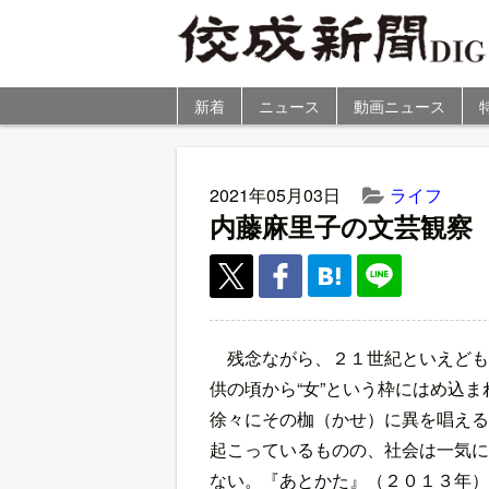
新着
ニュース
動画ニュース
2021年05月03日
ライフ
内藤麻里子の文芸観察
残念ながら、２１世紀といえども
供の頃から“女”という枠にはめ込ま
徐々にその枷（かせ）に異を唱える
起こっているものの、社会は一気に
ない。『あとかた』（２０１３年）