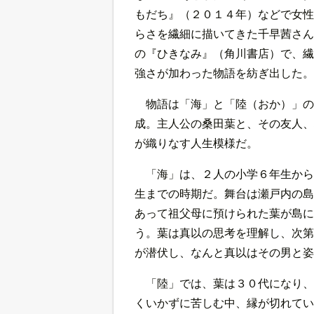
もだち』（２０１４年）などで女性
らさを繊細に描いてきた千早茜さん
の『ひきなみ』（角川書店）で、繊
強さが加わった物語を紡ぎ出した。
物語は「海」と「陸（おか）」の
成。主人公の桑田葉と、その友人、
が織りなす人生模様だ。
「海」は、２人の小学６年生から
生までの時期だ。舞台は瀬戸内の島
あって祖父母に預けられた葉が島に
う。葉は真以の思考を理解し、次第
が潜伏し、なんと真以はその男と姿
「陸」では、葉は３０代になり、
くいかずに苦しむ中、縁が切れてい