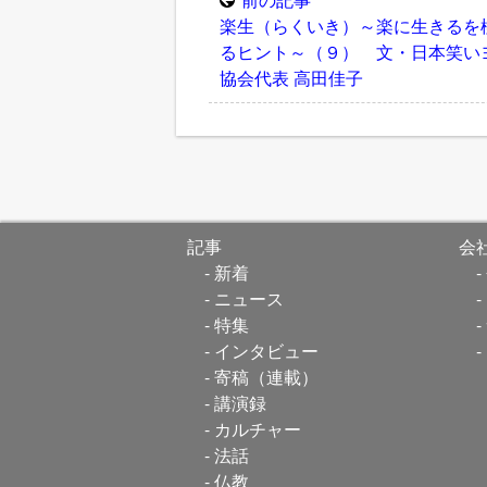
楽生（らくいき）～楽に生きるを
るヒント～（９） 文・日本笑い
協会代表 高田佳子
記事
会
新着
ニュース
特集
インタビュー
寄稿（連載）
講演録
カルチャー
法話
仏教