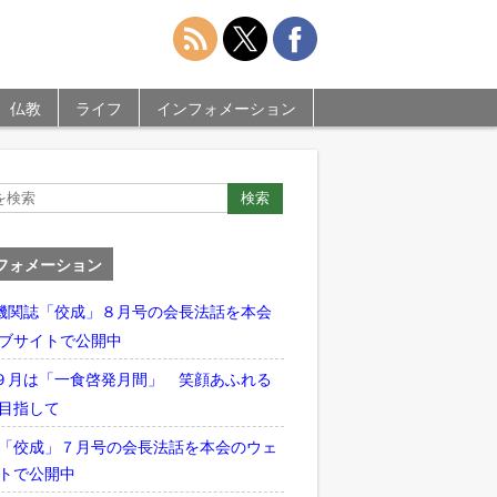
仏教
ライフ
インフォメーション
フォメーション
機関誌「佼成」８月号の会長法話を本会
ブサイトで公開中
９月は「一食啓発月間」 笑顔あふれる
目指して
「佼成」７月号の会長法話を本会のウェ
トで公開中