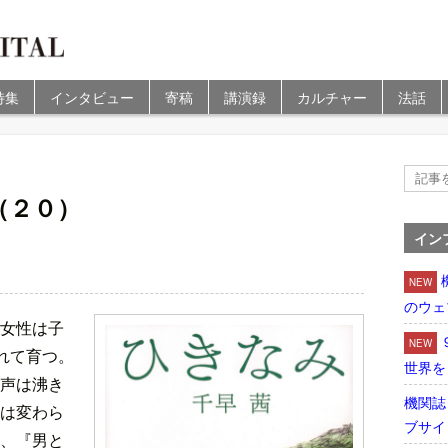
特集
インタビュー
寄稿
講演録
カルチャー
法話
（２０）
イン
NEW
のウェ
女性は子
NEW
れて育つ。
世界を
声は沸き
機関誌
は変わら
ブサイ
、『男と