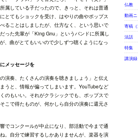
仏教
所属している子だったので、きっと、それは普通
動画ニ
にとてもショックを受け、はやりの曲やポップス
べることはしましたが、仕方なく、という思いで
寄稿（
った先輩が「King Gnu」というバンドに所属し
法話
ですが、曲がとてもいいので少しずつ聴くようになっ
特集
講演録
生にメッセージを
の演奏、たくさんの演奏を聴きましょう」と伝え
うと、情報が偏ってしまいます。YouTubeなど
くのもいい。それがクラシックでも、ポップスで
そこで得たものが、何かしら自分の演奏に還元さ
響でコンクールが中止になり、部活動で今まで通
ね。自分で練習するしかありませんが、楽器を演