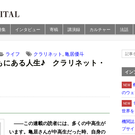
特集
インタビュー
寄稿
講演録
カルチャー
法話
ライフ
クラリネット
,
亀居優斗
もにある人生♪ クラリネット・
イン
NEW
のウェ
NEW
世界を
機関誌
――この連載の読者には、多くの中高生が
ブサイ
います。亀居さんが中高生だった時、自身の