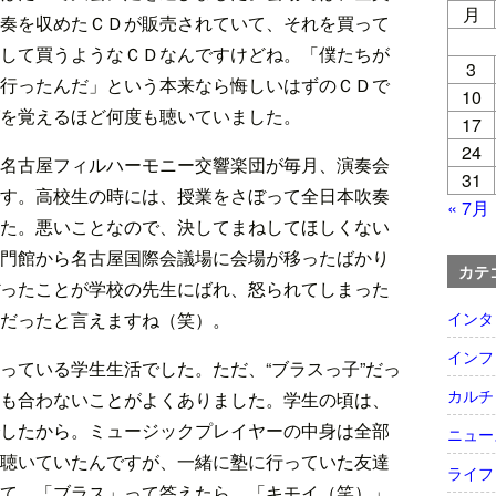
月
奏を収めたＣＤが販売されていて、それを買って
して買うようなＣＤなんですけどね。「僕たちが
3
行ったんだ」という本来なら悔しいはずのＣＤで
10
を覚えるほど何度も聴いていました。
17
24
名古屋フィルハーモニー交響楽団が毎月、演奏会
31
す。高校生の時には、授業をさぼって全日本吹奏
« 7月
た。悪いことなので、決してまねしてほしくない
門館から名古屋国際会議場に会場が移ったばかり
カテ
ったことが学校の先生にばれ、怒られてしまった
インタ
だったと言えますね（笑）。
インフ
っている学生生活でした。ただ、“ブラスっ子”だっ
カルチ
も合わないことがよくありました。学生の頃は、
したから。ミュージックプレイヤーの中身は全部
ニュー
聴いていたんですが、一緒に塾に行っていた友達
ライフ
て、「ブラス」って答えたら、「キモイ（笑）」