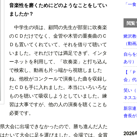
「一食
音楽性を磨くためにどのようなことをしてい
ましたか？
閲覧
中学生の頃は、顧問の先生が部室に吹奏楽
のＣＤだけでなく、金管や木管の重奏曲のＣ
鰍沢教
（動画
Ｄも置いてくれていて、それを借りて聴いて
いました。それだけでは満足できず、インタ
自らを
ーネットを利用して、「吹奏楽」と打ち込ん
あり）
で検索し、動画も片っ端から視聴しました
【「Ｐ
ね。他校がコンクールで演奏した曲を収録し
会」代
たＣＤも手に入れました。本当にいろいろな
笑い（
ものを聴いて吸収しようとしていました。練
ネスユ
習は大事ですが、他の人の演奏を聴くことも
新宗連
必要です。
會長が
県大会に出場できなかったので、勝ち進んだ人た
2026
はたいて大会に足を運びました。会場では、金賞