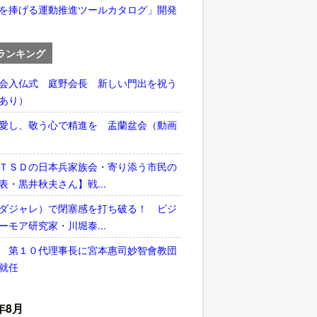
を捧げる運動推進ツールカタログ」開発
ランキング
会入仏式 庭野会長 新しい門出を祝う
あり）
愛し、敬う心で精進を 盂蘭盆会（動画
ＴＳＤの日本兵家族会・寄り添う市民の
表・黒井秋夫さん】戦...
ダジャレ）で閉塞感を打ち破る！ ビジ
ーモア研究家・川堀泰...
 第１０代理事長に宮本惠司妙智會教団
就任
年8月