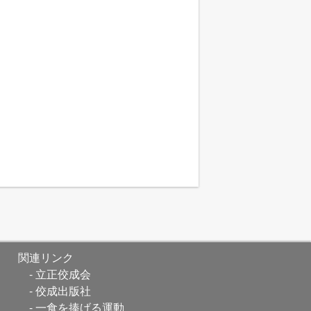
関連リンク
立正佼成会
佼成出版社
一食を捧げる運動