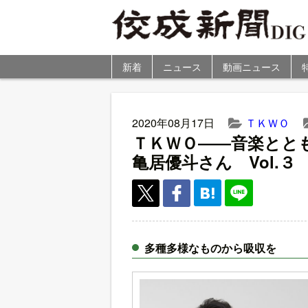
新着
ニュース
動画ニュース
2020年08月17日
ＴＫＷＯ
ＴＫＷＯ――音楽とと
亀居優斗さん Vol.３
多種多様なものから吸収を