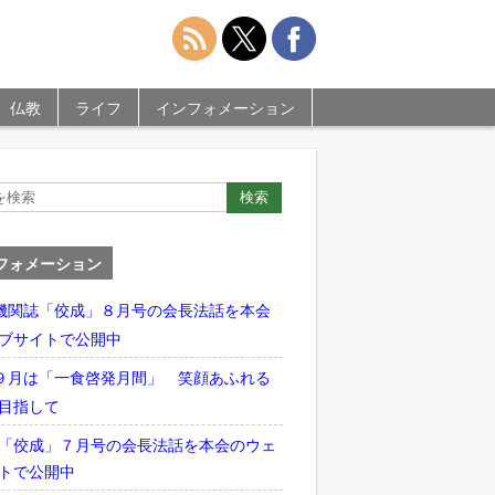
仏教
ライフ
インフォメーション
フォメーション
機関誌「佼成」８月号の会長法話を本会
ブサイトで公開中
９月は「一食啓発月間」 笑顔あふれる
目指して
「佼成」７月号の会長法話を本会のウェ
トで公開中