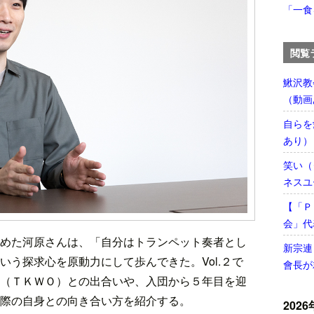
「一食
閲覧
鰍沢教
（動画
自らを
あり）
笑い（
ネスユ
【「Ｐ
会」代
めた河原さんは、「自分はトランペット奏者とし
新宗連
いう探求心を原動力にして歩んできた。Vol.２で
會長が
（ＴＫＷＯ）との出合いや、入団から５年目を迎
際の自身との向き合い方を紹介する。
2026