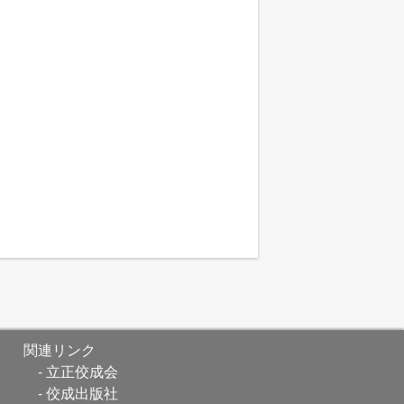
関連リンク
立正佼成会
佼成出版社