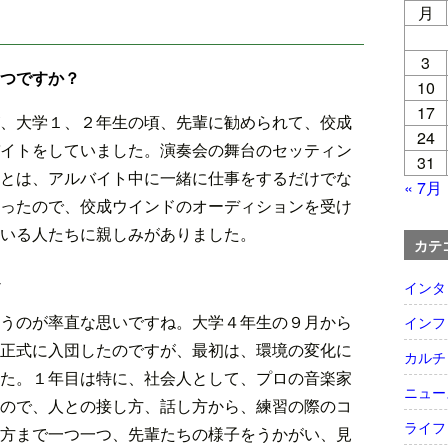
月
3
つですか？
10
17
、大学１、２年生の頃、先輩に勧められて、佼成
24
イトをしていました。演奏会の舞台のセッティン
31
とは、アルバイト中に一緒に仕事をするだけでな
« 7月
ったので、佼成ウインドのオーディションを受け
いる人たちに親しみがありました。
カテ
インタ
うのが率直な思いですね。大学４年生の９月から
インフ
正式に入団したのですが、最初は、環境の変化に
カルチ
た。１年目は特に、社会人として、プロの音楽家
ニュー
ので、人との接し方、話し方から、練習の際のコ
ライフ
方まで一つ一つ、先輩たちの様子をうかがい、見