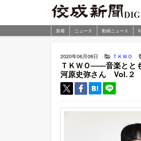
新着
ニュース
動画ニュース
2020年06月08日
ＴＫＷＯ
ＴＫＷＯ――音楽とと
河原史弥さん Vol.２