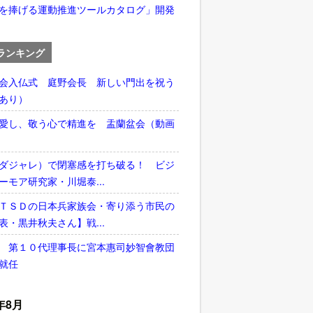
を捧げる運動推進ツールカタログ」開発
ランキング
会入仏式 庭野会長 新しい門出を祝う
あり）
愛し、敬う心で精進を 盂蘭盆会（動画
ダジャレ）で閉塞感を打ち破る！ ビジ
ーモア研究家・川堀泰...
ＴＳＤの日本兵家族会・寄り添う市民の
表・黒井秋夫さん】戦...
 第１０代理事長に宮本惠司妙智會教団
就任
年8月