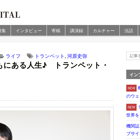
特集
インタビュー
寄稿
講演録
カルチャー
法話
ライフ
トランペット
,
河原史弥
もにある人生♪ トランペット・
イン
NEW
のウェ
NEW
世界を
機関誌
ブサイ