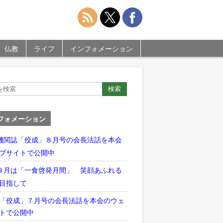
仏教
ライフ
インフォメーション
フォメーション
機関誌「佼成」８月号の会長法話を本会
ブサイトで公開中
９月は「一食啓発月間」 笑顔あふれる
目指して
「佼成」７月号の会長法話を本会のウェ
トで公開中