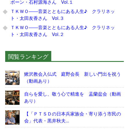
ボーン・石村源海さん Vol.１
ＴＫＷＯ――音楽とともにある人生♪ クラリネッ
ト・太田友香さん Vol.３
ＴＫＷＯ――音楽とともにある人生♪ クラリネッ
ト・太田友香さん Vol.２
閲覧ランキング
鰍沢教会入仏式 庭野会長 新しい門出を祝う
（動画あり）
自らを愛し、敬う心で精進を 盂蘭盆会（動画
あり）
【「ＰＴＳＤの日本兵家族会・寄り添う市民の
会」代表・黒井秋夫...