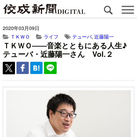
2020年03月09日
ＴＫＷＯ
ライフ
テューバ
,
近藤陽一
ＴＫＷＯ――音楽とともにある人生♪
テューバ・近藤陽一さん Vol.２