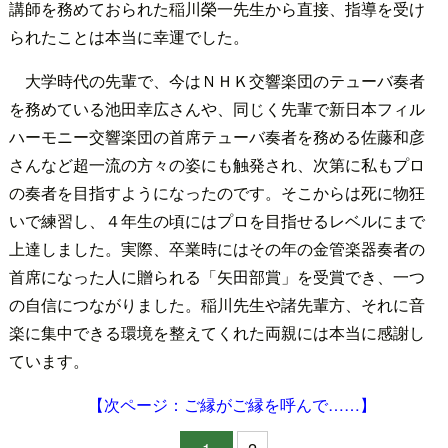
講師を務めておられた稲川榮一先生から直接、指導を受け
られたことは本当に幸運でした。
大学時代の先輩で、今はＮＨＫ交響楽団のテューバ奏者
を務めている池田幸広さんや、同じく先輩で新日本フィル
ハーモニー交響楽団の首席テューバ奏者を務める佐藤和彦
さんなど超一流の方々の姿にも触発され、次第に私もプロ
の奏者を目指すようになったのです。そこからは死に物狂
いで練習し、４年生の頃にはプロを目指せるレベルにまで
上達しました。実際、卒業時にはその年の金管楽器奏者の
首席になった人に贈られる「矢田部賞」を受賞でき、一つ
の自信につながりました。稲川先生や諸先輩方、それに音
楽に集中できる環境を整えてくれた両親には本当に感謝し
ています。
【次ページ：ご縁がご縁を呼んで……】