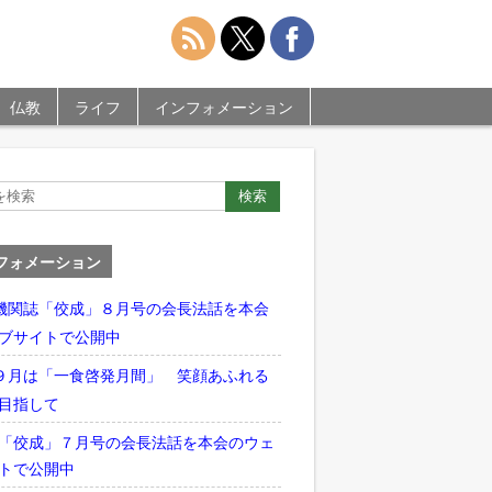
仏教
ライフ
インフォメーション
フォメーション
機関誌「佼成」８月号の会長法話を本会
ブサイトで公開中
９月は「一食啓発月間」 笑顔あふれる
目指して
「佼成」７月号の会長法話を本会のウェ
トで公開中