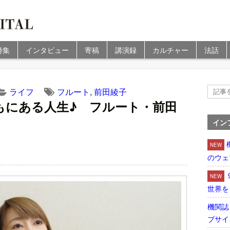
特集
インタビュー
寄稿
講演録
カルチャー
法話
ライフ
フルート
,
前田綾子
もにある人生♪ フルート・前田
イン
NEW
のウェ
NEW
世界を
機関誌
ブサイ