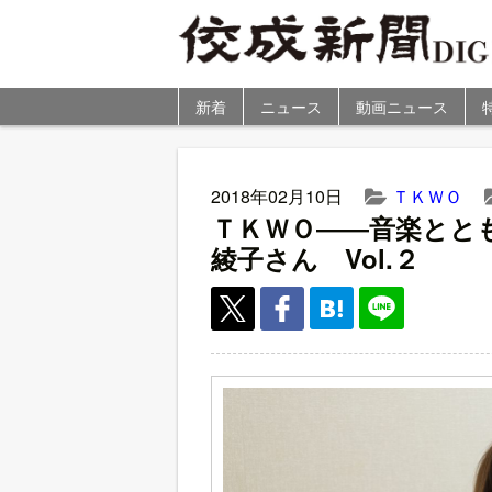
新着
ニュース
動画ニュース
2018年02月10日
ＴＫＷＯ
ＴＫＷＯ――音楽とと
綾子さん Vol.２