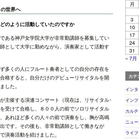
月
ロの世界へ
3
どのように活動していたのですか
10
17
である神戸女学院大学が非常勤講師を募集してい
24
師として大学に勤めながら、演奏家として活動す
31
« 7月
ず多くの人にフルート奏者としての自分の存在を
カテ
合格すると、自分だけのデビューリサイタルを開
ました。
インタ
が主催する演連コンサート（現在は、リサイタル･
インフ
を受けて合格し、８００人の前でソロリサイタル
カルチ
、あれほど多くの人々の前で演奏をし、胸が高鳴
ニュー
出です。その後も、非常勤講師として働きなが
ライフ
で演奏活動を続けました。