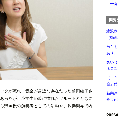
「一食
閲覧
鰍沢教
（動画
自らを
あり）
笑い（
ネスユ
【「Ｐ
会」代
ックが流れ、音楽が身近な存在だった前田綾子さ
新宗連
あったが、小学生の時に憧れたフルートとともに
會長が
ら帰国後の演奏者としての活動や、吹奏楽界で著
2026