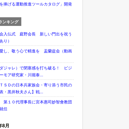
を捧げる運動推進ツールカタログ」開発
ランキング
会入仏式 庭野会長 新しい門出を祝う
あり）
愛し、敬う心で精進を 盂蘭盆会（動画
ダジャレ）で閉塞感を打ち破る！ ビジ
ーモア研究家・川堀泰...
ＴＳＤの日本兵家族会・寄り添う市民の
表・黒井秋夫さん】戦...
 第１０代理事長に宮本惠司妙智會教団
就任
年8月