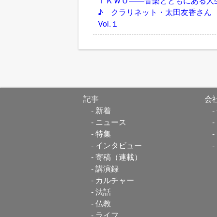
ＴＫＷＯ――音楽とともにある人
♪ クラリネット・太田友香さ
Vol.１
記事
会
新着
ニュース
特集
インタビュー
寄稿（連載）
講演録
カルチャー
法話
仏教
ライフ