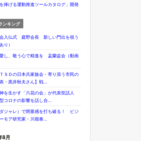
を捧げる運動推進ツールカタログ」開発
ランキング
会入仏式 庭野会長 新しい門出を祝う
あり）
愛し、敬う心で精進を 盂蘭盆会（動画
ＴＳＤの日本兵家族会・寄り添う市民の
表・黒井秋夫さん】戦...
神を生かす「六花の会」が代表世話人
型コロナの影響を話し合...
ダジャレ）で閉塞感を打ち破る！ ビジ
ーモア研究家・川堀泰...
年8月