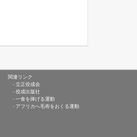
関連リンク
立正佼成会
佼成出版社
一食を捧げる運動
アフリカへ毛布をおくる運動