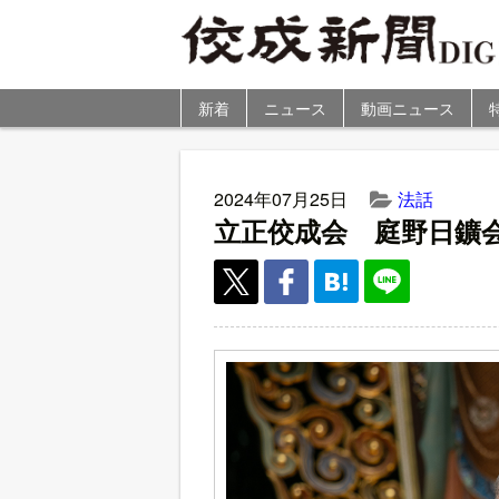
新着
ニュース
動画ニュース
2024年07月25日
法話
立正佼成会 庭野日鑛