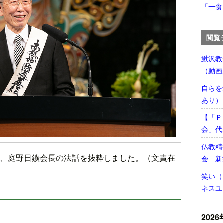
「一食
閲覧
鰍沢教
（動画
自らを
あり）
【「Ｐ
会」代
仏教精
、庭野日鑛会長の法話を抜粋しました。（文責在
会 新
笑い（
ネスユ
2026