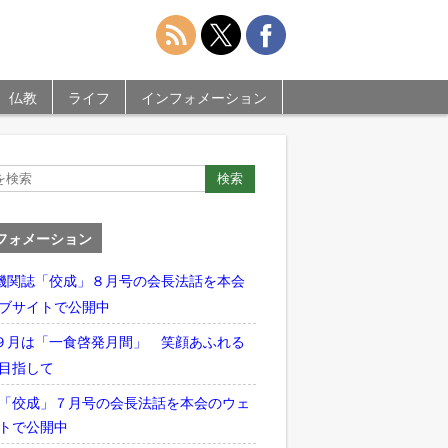
仏教
ライフ
インフォメーション
フォメーション
機関誌「佼成」８月号の会長法話を本会
ブサイトで公開中
９月は「一食啓発月間」 笑顔あふれる
目指して
「佼成」７月号の会長法話を本会のウェ
トで公開中