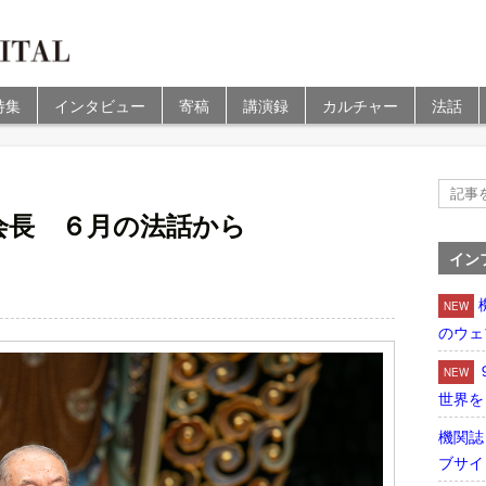
特集
インタビュー
寄稿
講演録
カルチャー
法話
会長 ６月の法話から
イン
NEW
のウェ
NEW
世界を
機関誌
ブサイ