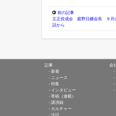
前の記事
立正佼成会 庭野日鑛会長 ９月
話から
記事
会
新着
ニュース
特集
インタビュー
寄稿（連載）
講演録
カルチャー
法話