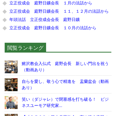
立正佼成会 庭野日鑛会長 １月の法話から
立正佼成会 庭野日鑛会長 １１、１２月の法話から
年頭法話 立正佼成会会長 庭野日鑛
立正佼成会 庭野日鑛会長 １０月の法話から
閲覧ランキング
鰍沢教会入仏式 庭野会長 新しい門出を祝う
（動画あり）
自らを愛し、敬う心で精進を 盂蘭盆会（動画
あり）
笑い（ダジャレ）で閉塞感を打ち破る！ ビジ
ネスユーモア研究家...