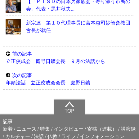
【「ＰＴＳＤの日本兵家族会・寄り添う市民の
会」代表・黒井秋夫...
新宗連 第１０代理事長に宮本惠司妙智會教団
會長が就任
前の記事
立正佼成会 庭野日鑛会長 ９月の法話から
次の記事
年頭法話 立正佼成会会長 庭野日鑛
TOP
記事
新着
ニュース
特集
インタビュー
寄稿（連載）
講演録
カルチャー
法話
仏教
ライフ
インフォメーション