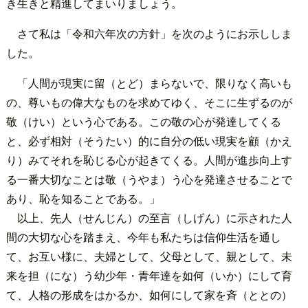
き生きと精進してまいりましょう。
さて私は「令和六年次の方針」を次のようにお示ししま
した。
「人間が現実に留（とど）まらないで、限りなく高いも
の、尊いもの偉大なものを求めてゆく、そこに生ずるのが
敬（けい）という心である。この敬の心が発達してくる
と、必ず相対（そうたい）的に自分の低い現実を顧（かえ
り）みてそれを恥じる心が起きてくる。人間が進歩向上す
る一番大切なことは敬（うやま）う心を発達させることで
あり、恥を知ることである。」
以上、先人（せんじん）の至言（しげん）に示された人
間の大切な心を踏まえ、今年も私たちは信仰生活を通し
て、お互い様に、夫婦として、父母として、親として、未
来を担（にな）う幼少年・青年達を如何（いか）にして育
て、人格の形成をはかるか、如何にして家を斉（ととの）