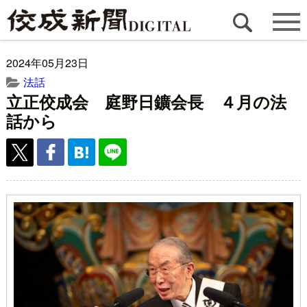
2024年05月23日
法話
立正佼成会 庭野日鑛会長 ４月の法
話から