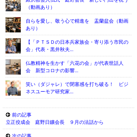
（動画あり）
自らを愛し、敬う心で精進を 盂蘭盆会（動画
あり）
【「ＰＴＳＤの日本兵家族会・寄り添う市民の
会」代表・黒井秋夫...
仏教精神を生かす「六花の会」が代表世話人
会 新型コロナの影響...
笑い（ダジャレ）で閉塞感を打ち破る！ ビジ
ネスユーモア研究家...
前の記事
立正佼成会 庭野日鑛会長 ９月の法話から
次の記事