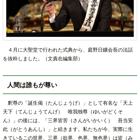
４月に大聖堂で行われた式典から、庭野日鑛会長の法話
を抜粋しました。（文責在編集部）
人間は誰もが尊い
釈尊の「誕生偈（たんじょうげ）」として有名な「天上
天下（てんじょうてんげ） 唯我独尊（ゆいがどくそ
ん）」の後には、「三界皆苦（さんがいかいく） 吾当安
此（がとうあんし）」と続きます。私たちが今、実際に生
きているこの世界、三界（欲界、色界、無色界）は皆（み