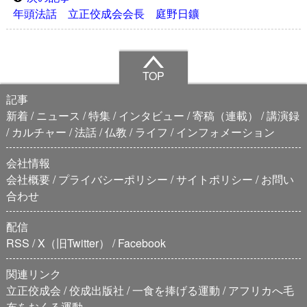
年頭法話 立正佼成会会長 庭野日鑛
TOP
記事
新着
ニュース
特集
インタビュー
寄稿（連載）
講演録
カルチャー
法話
仏教
ライフ
インフォメーション
会社情報
会社概要
プライバシーポリシー
サイトポリシー
お問い
合わせ
配信
RSS
X（旧Twitter）
Facebook
関連リンク
立正佼成会
佼成出版社
一食を捧げる運動
アフリカへ毛
布をおくる運動