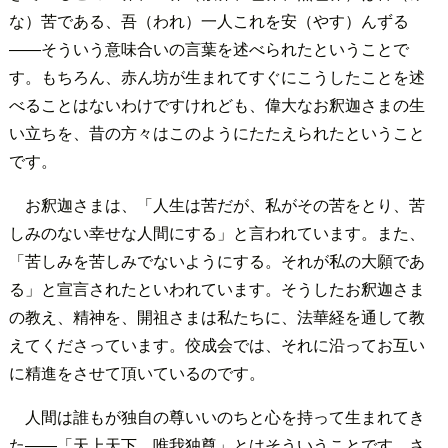
な）苦である、吾（われ）一人これを安（やす）んずる
――そういう意味合いの言葉を述べられたということで
す。もちろん、赤ん坊が生まれてすぐにこうしたことを述
べることはないわけですけれども、偉大なお釈迦さまの生
い立ちを、昔の方々はこのようにたたえられたということ
です。
お釈迦さまは、「人生は苦だが、私がその苦をとり、苦
しみのない幸せな人間にする」と言われています。また、
「苦しみを苦しみでないようにする。それが私の大願であ
る」と宣言されたといわれています。そうしたお釈迦さま
の教え、精神を、開祖さまは私たちに、法華経を通して教
えてくださっています。佼成会では、それに沿ってお互い
に精進をさせて頂いているのです。
人間は誰もが独自の尊いいのちと心を持って生まれてき
た――「天上天下 唯我独尊」とはそういうことです。さ