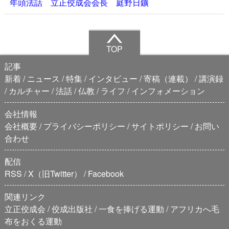
年頭法話 立正佼成会会長 庭野日鑛
TOP
記事
新着
ニュース
特集
インタビュー
寄稿（連載）
講演録
カルチャー
法話
仏教
ライフ
インフォメーション
会社情報
会社概要
プライバシーポリシー
サイトポリシー
お問い
合わせ
配信
RSS
X（旧Twitter）
Facebook
関連リンク
立正佼成会
佼成出版社
一食を捧げる運動
アフリカへ毛
布をおくる運動