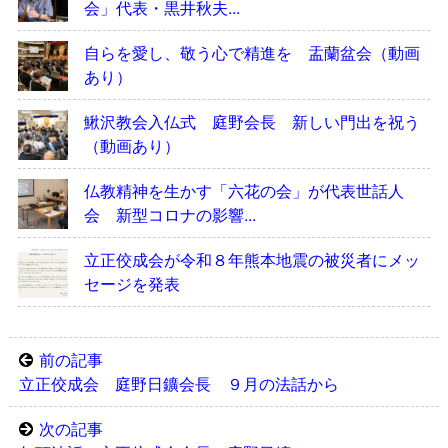
会」代表・黒井秋夫...
自らを愛し、敬う心で精進を 盂蘭盆会（動画
あり）
鰍沢教会入仏式 庭野会長 新しい門出を祝う
（動画あり）
仏教精神を生かす「六花の会」が代表世話人
会 新型コロナの影響...
立正佼成会が令和８年熊本地震の被災者にメッ
セージを発表
前の記事
立正佼成会 庭野日鑛会長 ９月の法話から
次の記事