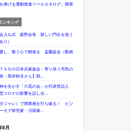
を捧げる運動推進ツールカタログ」開発
ランキング
会入仏式 庭野会長 新しい門出を祝う
あり）
愛し、敬う心で精進を 盂蘭盆会（動画
ＴＳＤの日本兵家族会・寄り添う市民の
表・黒井秋夫さん】戦...
神を生かす「六花の会」が代表世話人
型コロナの影響を話し合...
ダジャレ）で閉塞感を打ち破る！ ビジ
ーモア研究家・川堀泰...
年8月