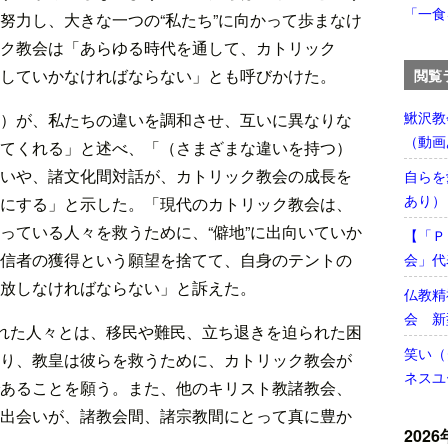
「一食
努力し、大きな一つの“私たち”に向かって歩まなけ
ク教会は「あらゆる時代を通して、カトリック
していかなければならない」とも呼びかけた。
閲覧
鰍沢教
）が、私たちの違いを調和させ、互いに異なりな
（動画
てくれる」と述べ、「（さまざまな違いを持つ）
いや、諸文化間対話が、カトリック教会の成長を
自らを
あり）
にする」と示した。「現代のカトリック教会は、
っている人々を救うために、“僻地”に出向いていか
【「Ｐ
信者の獲得という願望を捨てて、自身のテントの
会」代
放しなければならない」と訴えた。
仏教精
会 新
られた人々とは、移民や難民、立ち退きを迫られた困
笑い（
り、教皇は彼らを救うために、カトリック教会が
ネスユ
あることを願う。また、他のキリスト教諸教会、
出会いが、諸教会間、諸宗教間にとって真に豊か
2026