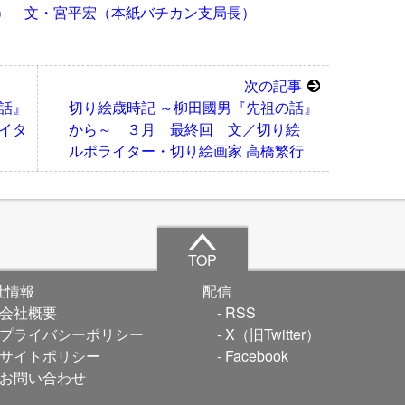
） 文・宮平宏（本紙バチカン支局長）
次の記事
話』
切り絵歳時記 ～柳田國男『先祖の話』
イタ
から～ ３月 最終回 文／切り絵
ルポライター・切り絵画家 高橋繁行
TOP
社情報
配信
会社概要
RSS
プライバシーポリシー
X（旧Twitter）
サイトポリシー
Facebook
お問い合わせ