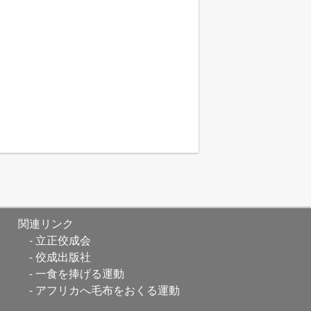
関連リンク
立正佼成会
佼成出版社
一食を捧げる運動
アフリカへ毛布をおくる運動