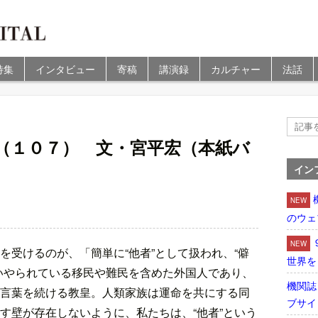
特集
インタビュー
寄稿
講演録
カルチャー
法話
（１０７） 文・宮平宏（本紙バ
イン
NEW
のウェ
NEW
を受けるのが、「簡単に“他者”として扱われ、“僻
世界を
いやられている移民や難民を含めた外国人であり、
機関誌
言葉を続ける教皇。人類家族は運命を共にする同
ブサイ
す壁が存在しないように、私たちは、“他者”という