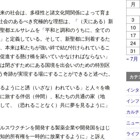
月
来の社会は、多様性と諸文化間関係によって育ま
3
。社会のあるべき究極的な理想は、「（天にある）新
10
聖都エルサレムを「平和と調和のうちに、全ての
17
」と定義している。そして、新聖都に到着するた
24
、本来は私たちが強い絆で結び付けられているこ
31
促進する懸け橋を築いていかなければならない」
« 7月
は閉ざすためにある国境を出会いのための特別区
いう奇跡が実現する場にすることができると述べた。
カテ
るようにと誘（いざな）われている」と人々を喚
インタ
に旅する伴侶（仲間）、私たちの共通の家（地
インフ
して、（恐れることなく）共に夢を見るように」
カルチ
ニュー
ルスワクチンを開発する製薬企業や開発国をはじ
ライフ
知的所有権を一時的に放棄するように」と訴え