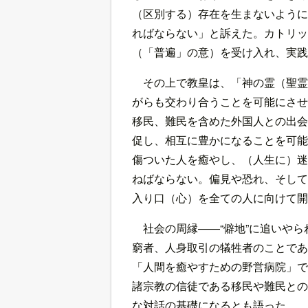
（区別する）存在を生まないように
ればならない」と訴えた。カトリッ
（「普遍」の意）を受け入れ、実践
その上で教皇は、「神の霊（聖霊
がらも交わり合うことを可能にさせ
移民、難民を含めた外国人との出会
促し、相互に豊かになることを可能
傷ついた人を癒やし、（人生に）迷
ねばならない。偏見や恐れ、そして
入り口（心）を全ての人に向けて開
社会の周縁――“僻地”に追いや
窮者、人身取引の犠牲者のことであ
「人間を癒やすための野営病院」で
諸宗教の信徒である移民や難民との
な対話の基礎になるとも語った。