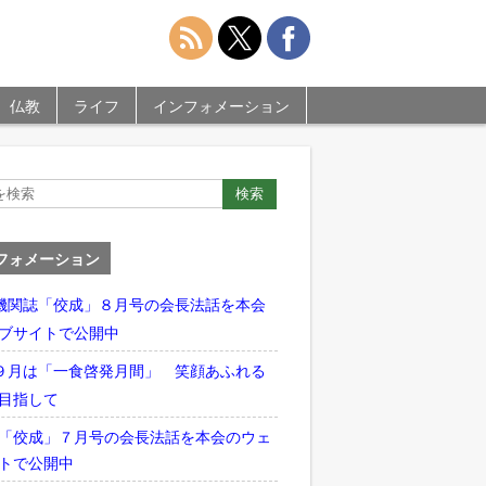
仏教
ライフ
インフォメーション
フォメーション
機関誌「佼成」８月号の会長法話を本会
ブサイトで公開中
９月は「一食啓発月間」 笑顔あふれる
目指して
「佼成」７月号の会長法話を本会のウェ
トで公開中