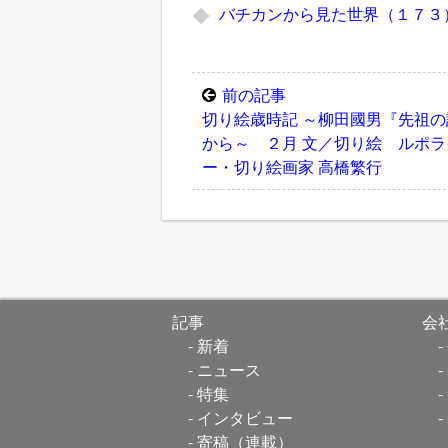
バチカンから見た世界（１７３
前の記事
切り絵歳時記 ～柳田國男『先祖の
から～ ２月 文／切り絵 ルポラ
ー・切り絵画家 高橋繁行
記事
会
新着
ニュース
特集
インタビュー
寄稿（連載）