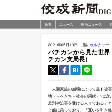
新着
ニュース
動画ニュース
2021年05月13日
カルチャー
バチカンから見た世界
チカン支局長）
人類家族の崩壊によって最も被害
地（＝へきち＝社会の周縁）”に追
差別や迫害を受ける人々である」と
じ船に乗っており、「互いを引き離