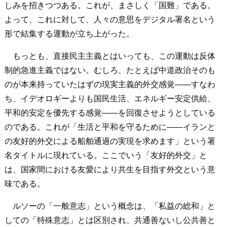
しみを招きつつある。これが、まさしく「国難」である。
よって、これに対して、人々の意思をデジタル署名という
形で結集する運動が立ち上がった。
もっとも、直接民主主義とはいっても、この運動は反体
制的急進主義ではない。むしろ、たとえば中道政治そのも
のが本来持っていたはずの現実主義的外交感覚――すなわ
ち、イデオロギーよりも国民生活、エネルギー安定供給、
平和的安定を優先する感覚――を回復させようとしている
のである。これが「生活と平和を守るために――イランと
の友好的外交による船舶通過の実現を求めます」という署
名タイトルに現れている。ここでいう「友好的外交」と
は、国家間における友愛により共生を目指す外交という意
味である。
ルソーの「一般意志」という概念は、「私益の総和」と
しての「特殊意志」とは区別され、共通善ないし公共善と