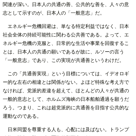
関連が深い。日本人の共通の善、公共的な善を、人々の意
志として示すのが、日本人の「一般意志」だ。
エネルギー危機回避は、単なる特定利益ではなく、日本
社会全体の持続可能性に関わる公共善である。よって、エ
ネルギー危機の克服と、日常的な生活や事業を回復するこ
とは、日本人の共通の願いであるが故に、ルソーの言う
「一般意志」であり、この実現が共通善というわけだ。
この「共通善実現」という目標については、イデオロギ
ー的な左右の相違とは関係がない。よほど特殊な考え方で
なければ、党派的差違を超えて、ほとんどの人々が共通の
一般的意志として、ホルムズ海峡の日本船舶通過を願うだ
ろう。つまり、これは超党派的に共通善を目指す公共的な
運動なのである。
日米同盟を尊重する人も、心配には及ばない。トランプ