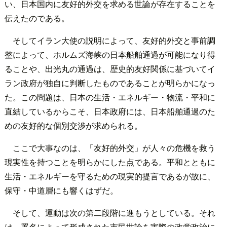
い、日本国内に友好的外交を求める世論が存在することを
伝えたのである。
そしてイラン大使の説明によって、友好的外交と事前調
整によって、ホルムズ海峡の日本船舶通過が可能になり得
ることや、出光丸の通過は、歴史的友好関係に基づいてイ
ラン政府が独自に判断したものであることが明らかになっ
た。この問題は、日本の生活・エネルギー・物流・平和に
直結しているからこそ、日本政府には、日本船舶通過のた
めの友好的な個別交渉が求められる。
ここで大事なのは、「友好的外交」が人々の危機を救う
現実性を持つことを明らかにした点である。平和とともに
生活・エネルギーを守るための現実的提言であるが故に、
保守・中道層にも響くはずだ。
そして、運動は次の第二段階に進もうとしている。それ
は、署名によって形成された市民世論を実際の政党政治に