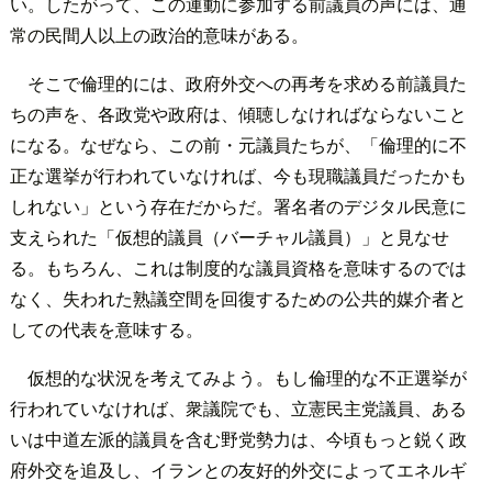
い。したがって、この運動に参加する前議員の声には、通
常の民間人以上の政治的意味がある。
そこで倫理的には、政府外交への再考を求める前議員た
ちの声を、各政党や政府は、傾聴しなければならないこと
になる。なぜなら、この前・元議員たちが、「倫理的に不
正な選挙が行われていなければ、今も現職議員だったかも
しれない」という存在だからだ。署名者のデジタル民意に
支えられた「仮想的議員（バーチャル議員）」と見なせ
る。もちろん、これは制度的な議員資格を意味するのでは
なく、失われた熟議空間を回復するための公共的媒介者と
しての代表を意味する。
仮想的な状況を考えてみよう。もし倫理的な不正選挙が
行われていなければ、衆議院でも、立憲民主党議員、ある
いは中道左派的議員を含む野党勢力は、今頃もっと鋭く政
府外交を追及し、イランとの友好的外交によってエネルギ