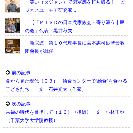
笑い（ダジャレ）で閉塞感を打ち破る！ ビ
ジネスユーモア研究家...
【「ＰＴＳＤの日本兵家族会・寄り添う市民
の会」代表・黒井秋夫...
新宗連 第１０代理事長に宮本惠司妙智會教
団會長が就任
前の記事
食から見た現代（２３） 給食センターで“給食”を食べる
子どもたち 文・石井光太（作家）
次の記事
栄福の時代を目指して（１６）〈後編〉 文・小林正弥
（千葉大学大学院教授）