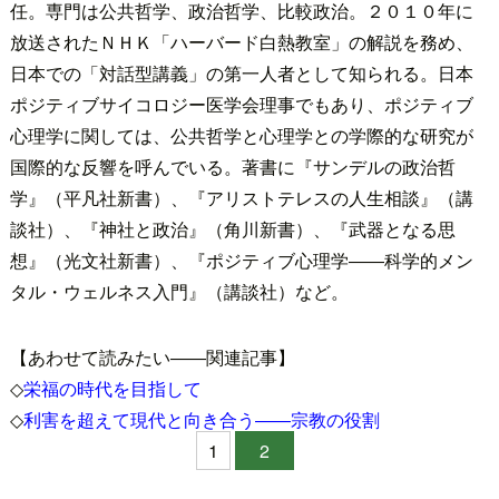
任。専門は公共哲学、政治哲学、比較政治。２０１０年に
放送されたＮＨＫ「ハーバード白熱教室」の解説を務め、
日本での「対話型講義」の第一人者として知られる。日本
ポジティブサイコロジー医学会理事でもあり、ポジティブ
心理学に関しては、公共哲学と心理学との学際的な研究が
国際的な反響を呼んでいる。著書に『サンデルの政治哲
学』（平凡社新書）、『アリストテレスの人生相談』（講
談社）、『神社と政治』（角川新書）、『武器となる思
想』（光文社新書）、『ポジティブ心理学――科学的メン
タル・ウェルネス入門』（講談社）など。
【あわせて読みたい――関連記事】
◇
栄福の時代を目指して
◇
利害を超えて現代と向き合う――宗教の役割
1
2