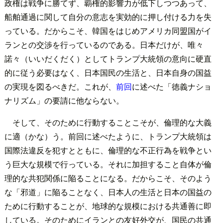
政権は戦争に勝てず、覇権的影響力が低下しつつあって、
船舶通過に関して自分の意志を実効的に押し付ける力を失
っている。だからこそ、韓国をはじめアメリカ同盟国がイ
ランとの交渉を行っているのである。日本だけが、唯々
諾々（いいだくだく）としてトランプ大統領の意向に硬直
的に従う必要はなく、日本国民の生活と、日本自身の国益
の実現を図るべきだ。これが、
前回
に述べた「徳義ナショ
ナリズム」の要請に他ならない。
そして、そのために行動することこそが、倫理的な大義
に適（かな）う。前回に述べたように、トランプ大統領は
国際法違反を犯すとともに、倫理的な不正行為を戦争とい
う巨大な規模で行っている。それに加担すること自体が倫
理的な共犯関係に陥ることになる。だからこそ、そのよう
な「邪道」に陥ることなく、日本人の生活と日本の国益の
ために行動することが、地球的な規模における共通善に即
している。そのためにイランとの友好外交が、国民の共通