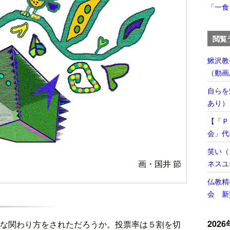
「一食
閲覧
鰍沢教
（動画
自らを
あり）
【「Ｐ
会」代
笑い（
画・国井 節
ネスユ
仏教精
会 新
2026
な関わり方をされただろうか。投票率は５割を切