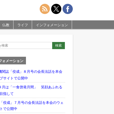
仏教
ライフ
インフォメーション
フォメーション
機関誌「佼成」８月号の会長法話を本会
ブサイトで公開中
９月は「一食啓発月間」 笑顔あふれる
目指して
「佼成」７月号の会長法話を本会のウェ
トで公開中