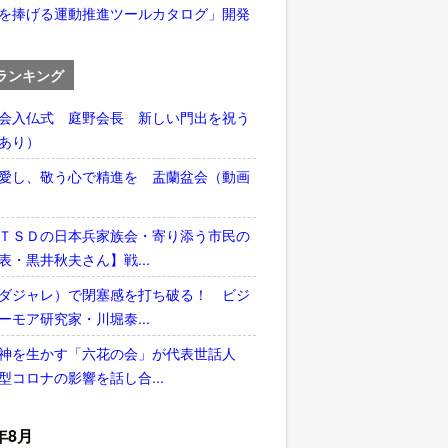
を捧げる運動推進ツールカタログ」開発
ランキング
会入仏式 庭野会長 新しい門出を祝う
あり）
愛し、敬う心で精進を 盂蘭盆会（動画
ＴＳＤの日本兵家族会・寄り添う市民の
表・黒井秋夫さん】戦...
ダジャレ）で閉塞感を打ち破る！ ビジ
ーモア研究家・川堀泰...
神を生かす「六花の会」が代表世話人
型コロナの影響を話し合...
年8月