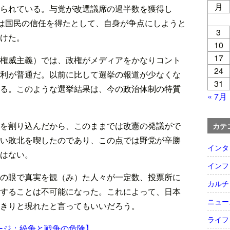
月
られている。与党が改選議席の過半数を獲得し
相は国民の信任を得たとして、自身が争点にしようと
3
けた。
10
17
権威主義）では、政権がメディアをかなりコント
24
利が普通だ。以前に比して選挙の報道が少なくな
31
る。このような選挙結果は、今の政治体制の特質
« 7月
を割り込んだから、このままでは改憲の発議がで
カテ
い敗北を喫したのであり、この点では野党が辛勝
インタ
はない。
インフ
の眼で真実を観（み）た人々が一定数、投票所に
カルチ
することは不可能になった。これによって、日本
ニュー
きりと現れたと言ってもいいだろう。
ライフ
ージ：紛争と戦争の危険】