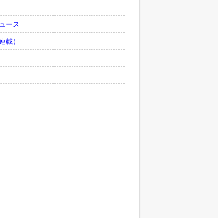
ュース
連載）