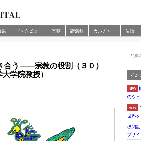
特集
インタビュー
寄稿
講演録
カルチャー
法話
）
き合う――宗教の役割（３０）
学大学院教授）
イン
NEW
のウェ
NEW
世界を
機関誌
ブサイ