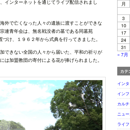
、インターネットを通じてライブ配信されまし
月
3
海外で亡くなった人々の遺族に渡すことができな
10
宗連青年会は、無名戦没者の墓である同墓苑
17
位置づけ、１９６２年から式典を行ってきました。
24
31
加できない全国の人々から届いた、平和の祈りが
« 7月
には加盟教団の寄付による花が捧げられました。
カテ
インタ
インフ
カルチ
ニュー
ライフ