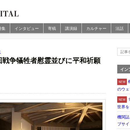
特集
インタビュー
寄稿
講演録
カルチャー
法話
ス
回戦争犠牲者慰霊並びに平和祈願
イン
NEW
のウェ
NEW
世界を
機関誌
ブサイ