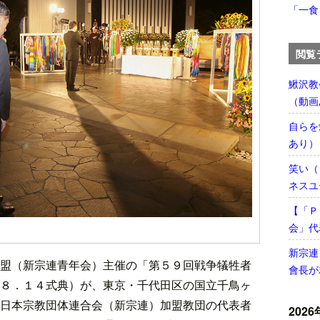
「一食
閲覧
鰍沢教
（動画
自らを
あり）
笑い（
ネスユ
【「Ｐ
会」代
新宗連
盟（新宗連青年会）主催の「第５９回戦争犠牲者
會長が
８．１４式典）が、東京・千代田区の国立千鳥ヶ
日本宗教団体連合会（新宗連）加盟教団の代表者
2026