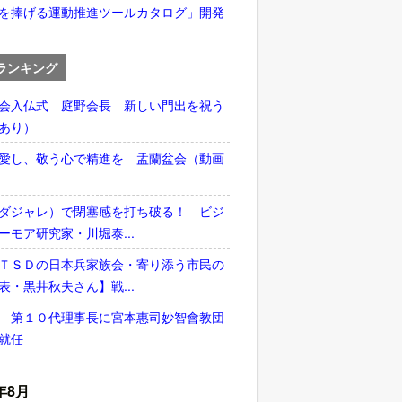
を捧げる運動推進ツールカタログ」開発
ランキング
会入仏式 庭野会長 新しい門出を祝う
あり）
愛し、敬う心で精進を 盂蘭盆会（動画
ダジャレ）で閉塞感を打ち破る！ ビジ
ーモア研究家・川堀泰...
ＴＳＤの日本兵家族会・寄り添う市民の
表・黒井秋夫さん】戦...
 第１０代理事長に宮本惠司妙智會教団
就任
年8月