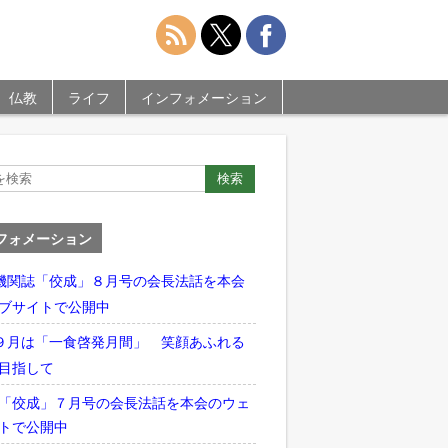
仏教
ライフ
インフォメーション
フォメーション
機関誌「佼成」８月号の会長法話を本会
ブサイトで公開中
９月は「一食啓発月間」 笑顔あふれる
目指して
「佼成」７月号の会長法話を本会のウェ
トで公開中