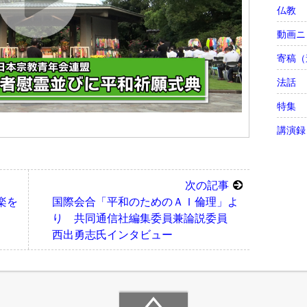
仏教
動画ニ
寄稿（
法話
特集
講演録
次の記事
楽を
国際会合「平和のためのＡＩ倫理」よ
り 共同通信社編集委員兼論説委員
西出勇志氏インタビュー