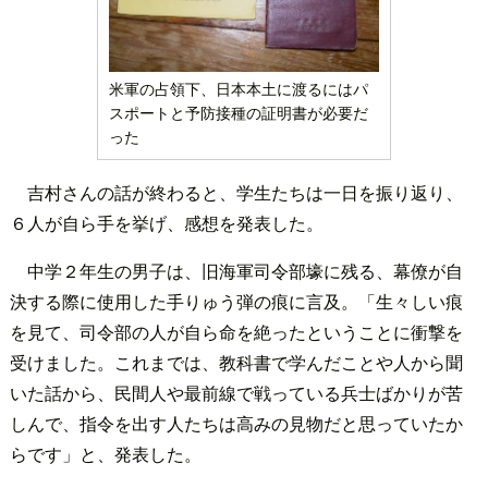
米軍の占領下、日本本土に渡るにはパ
スポートと予防接種の証明書が必要だ
った
吉村さんの話が終わると、学生たちは一日を振り返り、
６人が自ら手を挙げ、感想を発表した。
中学２年生の男子は、旧海軍司令部壕に残る、幕僚が自
決する際に使用した手りゅう弾の痕に言及。「生々しい痕
を見て、司令部の人が自ら命を絶ったということに衝撃を
受けました。これまでは、教科書で学んだことや人から聞
いた話から、民間人や最前線で戦っている兵士ばかりが苦
しんで、指令を出す人たちは高みの見物だと思っていたか
らです」と、発表した。