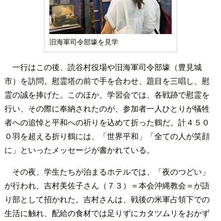
旧海軍司令部壕を見学
一行はこの後、読谷村役場や旧海軍司令部壕（豊見城
市）を訪問。慰霊塔の前で手を合わせ、題目を三唱し、慰
霊の誠を捧げた。このほか、学習会では、各戦跡で慰霊を
行い、その際に奉納されたのが、参加者一人ひとりが犠牲
者への追悼と平和への祈りを込めて折った鶴だ。計４５０
０羽を超える折り鶴には、「世界平和」「全ての人が笑顔
に」といったメッセージが書かれている。
その夜、学生たちが泊まるホテルでは、「夜のつどい」
が行われ、吉村美佐子さん（７３）＝本会沖縄教会＝が語
り部として招かれた。吉村さんは、戦後の米軍占領下での
生活に触れ、配給の食材では足りずにカタツムリをおかず