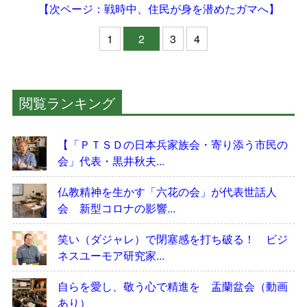
【次ページ：戦時中、住民が身を潜めたガマへ】
1
2
3
4
閲覧ランキング
【「ＰＴＳＤの日本兵家族会・寄り添う市民の
会」代表・黒井秋夫...
仏教精神を生かす「六花の会」が代表世話人
会 新型コロナの影響...
笑い（ダジャレ）で閉塞感を打ち破る！ ビジ
ネスユーモア研究家...
自らを愛し、敬う心で精進を 盂蘭盆会（動画
あり）