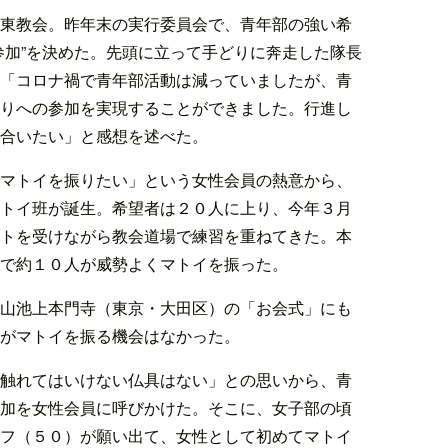
東教会。昨年末の実行委員会で、青年部の強い希
参加”を決めた。先頭に立って手どりに奔走した隊長
「コロナ禍で青年部活動は減っていましたが、青
りへの参加を実現することができました。行進し
合いたい」と感想を述べた。
マトイを振りたい」という女性会員の熱意から、
トイ班が誕生。希望者は２０人に上り、今年３月
トを受けながら教会道場で練習を重ねてきた。本
で約１０人が威勢よくマトイを振った。
山池上本門寺（東京・大田区）の「お会式」にも
がマトイを振る機会はなかった。
触れてはいけない仏具はない」との思いから、青
加を女性会員に呼びかけた。そこに、女子部の頃
フ（５０）が願い出て、女性として初めてマトイ