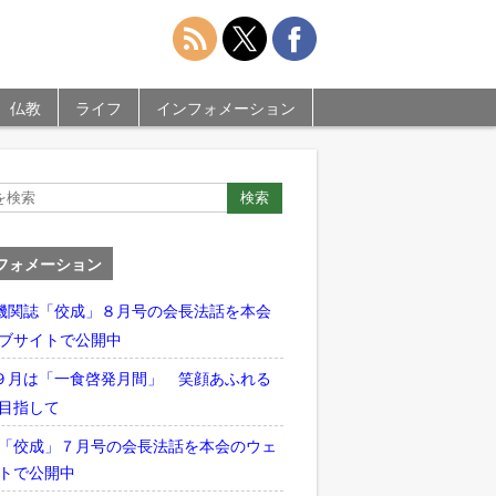
仏教
ライフ
インフォメーション
フォメーション
機関誌「佼成」８月号の会長法話を本会
ブサイトで公開中
９月は「一食啓発月間」 笑顔あふれる
目指して
「佼成」７月号の会長法話を本会のウェ
トで公開中