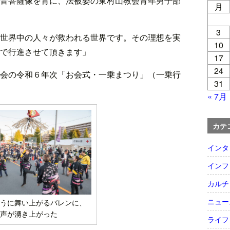
音菩薩像を背に、法被姿の東村山教会青年男子部
月
3
世界中の人々が救われる世界です。その理想を実
10
で行進させて頂きます」
17
24
会の令和６年次「お会式・一乗まつり」（一乗行
31
« 7月
カテ
インタ
インフ
カルチ
ニュー
うに舞い上がるバレンに、
声が湧き上がった
ライフ