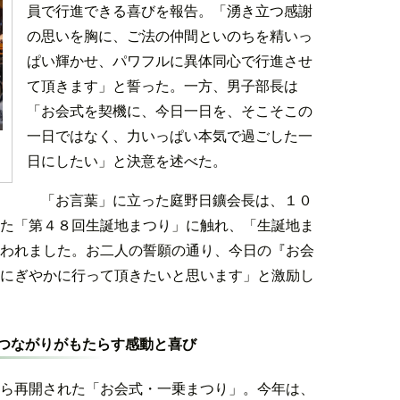
員で行進できる喜びを報告。「湧き立つ感謝
の思いを胸に、ご法の仲間といのちを精いっ
ぱい輝かせ、パワフルに異体同心で行進させ
て頂きます」と誓った。一方、男子部長は
「お会式を契機に、今日一日を、そこそこの
一日ではなく、力いっぱい本気で過ごした一
日にしたい」と決意を述べた。
「お言葉」に立った庭野日鑛会長は、１０
た「第４８回生誕地まつり」に触れ、「生誕地ま
われました。お二人の誓願の通り、今日の『お会
にぎやかに行って頂きたいと思います」と激励し
つながりがもたらす感動と喜び
ら再開された「お会式・一乗まつり」。今年は、