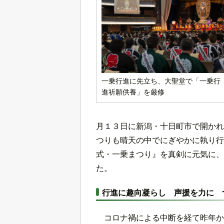
一乗行進に先立ち、大聖堂で「一乗行
進祈願供養」を厳修
月１３日に新潟・十日町市で開かれ
つりも晴天の中でにぎやかに執り行
式・一乗まつり』を真剣に元気に、
た。
行進に趣向凝らし 声援を力に 
コロナ禍による中断を経て昨年か