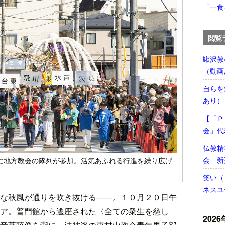
「一食
閲覧
鰍沢教
（動画
自らを
あり）
【「Ｐ
会」代
仏教精
会 新
に地方教会の隊列が参加。活気あふれる行進を繰り広げ
笑い（
ネスユ
な秋風が通りを吹き抜ける――。１０月２０日午
ア。普門館から遷座された〈全ての衆生を慈し
2026