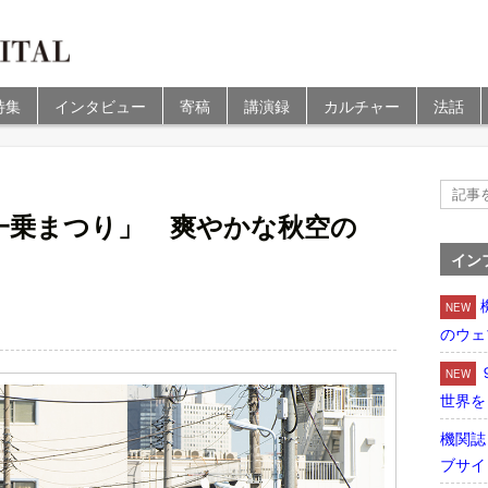
特集
インタビュー
寄稿
講演録
カルチャー
法話
一乗まつり」 爽やかな秋空の
イン
NEW
のウェ
NEW
世界を
機関誌
ブサイ