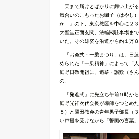
天まで届けとばかりに舞い上がる
気合いのこもったお囃子（はやし）
か！』の下、東京教区を中心に２３
大聖堂正面玄関、法輪閣駐車場まで
いた。その雄姿を沿道から約１万８
「お会式・一乗まつり」は、日蓮
められた「一乗精神」によって「人
庭野日敬開祖に、追慕・讃歎（さん
の。
「発進式」に先立ち午前９時から
庭野光祥次代会長が導師をつとめた
８）と墨田教会の青年男子部長（３
い声援を受けながら「誓願の言葉」