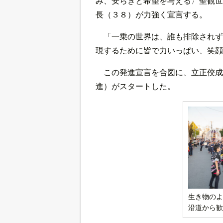
み、安らぎと希望を与える〉聖観世
長（３８）が力強く宣言する。
「一乗の世界は、誰も排除されず
現するために皆で力いっぱい、笑顔
この発進宣言を合図に、立正佼成
進）がスタートした。
生き物のよ
沿道から歓