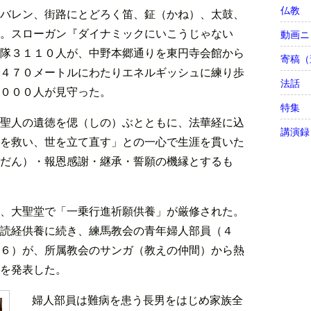
仏教
バレン、街路にとどろく笛、鉦（かね）、太鼓、
。スローガン『ダイナミックにいこうじゃない
動画ニ
隊３１１０人が、中野本郷通りを東円寺会館から
寄稿（
４７０メートルにわたりエネルギッシュに練り歩
法話
０００人が見守った。
特集
聖人の遺徳を偲（しの）ぶとともに、法華経に込
講演録
を救い、世を立て直す」との一心で生涯を貫いた
だん）・報恩感謝・継承・誓願の機縁とするも
、大聖堂で「一乗行進祈願供養」が厳修された。
読経供養に続き、練馬教会の青年婦人部員（４
６）が、所属教会のサンガ（教えの仲間）から熱
を発表した。
婦人部員は難病を患う長男をはじめ家族全