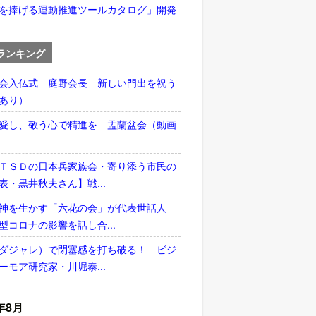
を捧げる運動推進ツールカタログ」開発
ランキング
会入仏式 庭野会長 新しい門出を祝う
あり）
愛し、敬う心で精進を 盂蘭盆会（動画
ＴＳＤの日本兵家族会・寄り添う市民の
表・黒井秋夫さん】戦...
神を生かす「六花の会」が代表世話人
型コロナの影響を話し合...
ダジャレ）で閉塞感を打ち破る！ ビジ
ーモア研究家・川堀泰...
年8月