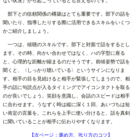
ない状況）から起こっているとも言えるのです。
部下との信頼関係の構築はとても重要です。部下の話を
聞いたり、指導したりする際に活用できるスキルをいくつ
かご紹介しましょう。
一つは、傾聴のスキルです。部下と対面で話をするとし
ます。その時、向かい合わせではなく、ハの字型に座る
と、心理的な距離が縮まるのだそうです。前傾姿勢で話を
聞くと、〈しっかり聴いている〉というサインになりま
す。相手の目を見続けると相手が緊張してしまうので、相
手の話に句読点が入るタイミングでアイコンタクトを取る
のが良いでしょう。笑顔を意識し、会話のスピードは相手
に合わせます。うなずく時は縦に深く１回、あいづちは短
い肯定の言葉を。これらを上手に使い分けると、話を真剣
に聞いていることが相手に伝わりやすくなります。
【次ページ：褒め方、𠮟り方のコツ】