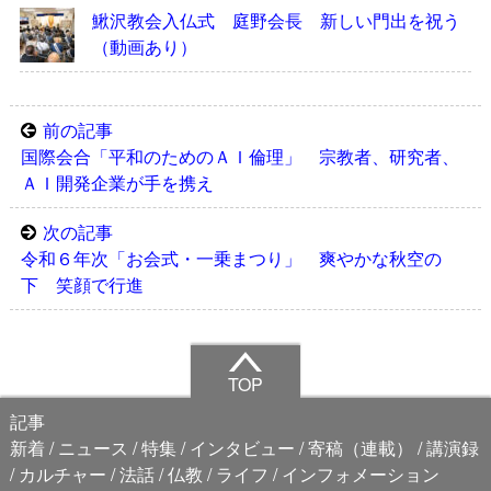
鰍沢教会入仏式 庭野会長 新しい門出を祝う
（動画あり）
前の記事
国際会合「平和のためのＡＩ倫理」 宗教者、研究者、
ＡＩ開発企業が手を携え
次の記事
令和６年次「お会式・一乗まつり」 爽やかな秋空の
下 笑顔で行進
TOP
記事
新着
ニュース
特集
インタビュー
寄稿（連載）
講演録
カルチャー
法話
仏教
ライフ
インフォメーション