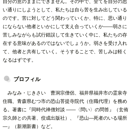
自分の意のままにできません。その中で、全てを自分の思
い通りにしようとして、私たちは自ら苦を生み出している
のです。苦に対してどう関わっていくか、特に、思い通り
にならない他者といかにして支え合っていくか――弱さに
苦しみながらも試行錯誤して生きていく中に、私たちの存
在する意味があるのではないでしょうか。弱さを受け入れ
て、他者と共有していく。そうすることで、苦しみは軽く
なるはずです。
プロフィル
みなみ・じきさい 曹洞宗僧侶、福井県福井市の霊泉寺
住職、青森県むつ市の恐山菩提寺院代（住職代理）を務め
る。著書に『同時代禅僧対談 ――〈問い〉の問答』（玄侑
宗久師との共著、佼成出版社）、『恐山―死者のいる場所
―』（新潮新書）など。