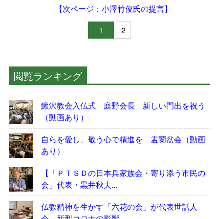
【次ページ：小澤竹俊氏の提言】
1
2
閲覧ランキング
鰍沢教会入仏式 庭野会長 新しい門出を祝う
（動画あり）
自らを愛し、敬う心で精進を 盂蘭盆会（動画
あり）
【「ＰＴＳＤの日本兵家族会・寄り添う市民の
会」代表・黒井秋夫...
仏教精神を生かす「六花の会」が代表世話人
会 新型コロナの影響...