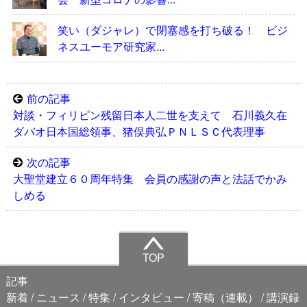
笑い（ダジャレ）で閉塞感を打ち破る！ ビジ
ネスユーモア研究家...
前の記事
対談・フィリピン残留日本人二世を支えて 石川義久在
ダバオ日本国総領事、猪俣典弘ＰＮＬＳＣ代表理事
次の記事
大聖堂建立６０周年特集 会員の感謝の声と法話でかみ
しめる
TOP
記事
新着
ニュース
特集
インタビュー
寄稿（連載）
講演録