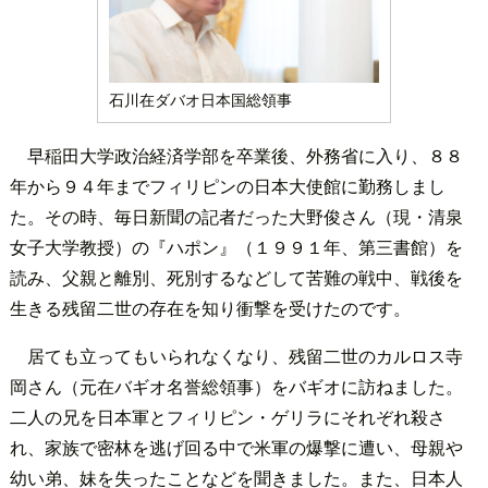
石川在ダバオ日本国総領事
早稲田大学政治経済学部を卒業後、外務省に入り、８８
年から９４年までフィリピンの日本大使館に勤務しまし
た。その時、毎日新聞の記者だった大野俊さん（現・清泉
女子大学教授）の『ハポン』（１９９１年、第三書館）を
読み、父親と離別、死別するなどして苦難の戦中、戦後を
生きる残留二世の存在を知り衝撃を受けたのです。
居ても立ってもいられなくなり、残留二世のカルロス寺
岡さん（元在バギオ名誉総領事）をバギオに訪ねました。
二人の兄を日本軍とフィリピン・ゲリラにそれぞれ殺さ
れ、家族で密林を逃げ回る中で米軍の爆撃に遭い、母親や
幼い弟、妹を失ったことなどを聞きました。また、日本人