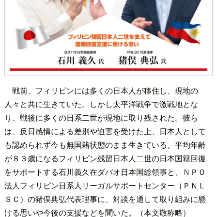
戦前、フィリピンには多くの日本人が移住し、現地の
人々と共に生きていた。しかし太平洋戦争で激戦地とな
り、戦後に多くの日系二世が現地に取り残された。彼ら
は、反日感情による差別や迫害を受けた上、日本人として
も認められず今も無国籍状態のまま生きている。平均年齢
が８３歳になるフィリピン残留日本人二世の日本国籍回復
をサポートする石川義久在ダバオ日本国総領事と、ＮＰＯ
法人フィリピン日系人リーガルサポートセンター（ＰＮＬ
ＳＣ）の猪俣典弘代表理事に、対談を通して取り組みに懸
ける思いや今後の支援などを聞いた。（本文敬称略）