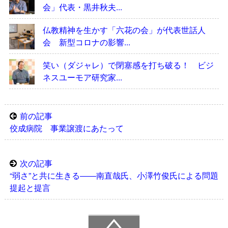
会」代表・黒井秋夫...
仏教精神を生かす「六花の会」が代表世話人
会 新型コロナの影響...
笑い（ダジャレ）で閉塞感を打ち破る！ ビジ
ネスユーモア研究家...
前の記事
佼成病院 事業譲渡にあたって
次の記事
“弱さ”と共に生きる――南直哉氏、小澤竹俊氏による問題
提起と提言