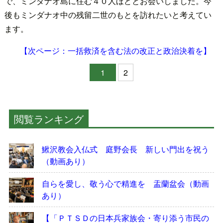
で、ミンダナオ島に住む４０人ほどとお会いしました。今
後もミンダナオ中の残留二世のもとを訪れたいと考えてい
ます。
【次ページ：一括救済を含む法の改正と政治決着を】
1
2
閲覧ランキング
鰍沢教会入仏式 庭野会長 新しい門出を祝う
（動画あり）
自らを愛し、敬う心で精進を 盂蘭盆会（動画
あり）
【「ＰＴＳＤの日本兵家族会・寄り添う市民の