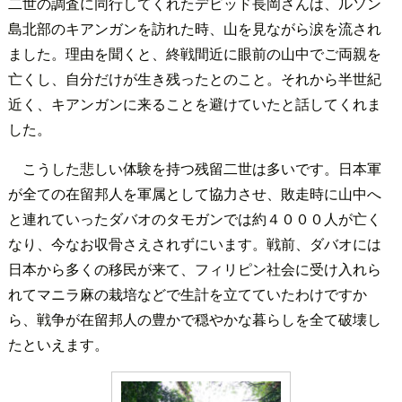
二世の調査に同行してくれたデビッド長岡さんは、ルソン
島北部のキアンガンを訪れた時、山を見ながら涙を流され
ました。理由を聞くと、終戦間近に眼前の山中でご両親を
亡くし、自分だけが生き残ったとのこと。それから半世紀
近く、キアンガンに来ることを避けていたと話してくれま
した。
こうした悲しい体験を持つ残留二世は多いです。日本軍
が全ての在留邦人を軍属として協力させ、敗走時に山中へ
と連れていったダバオのタモガンでは約４０００人が亡く
なり、今なお収骨さえされずにいます。戦前、ダバオには
日本から多くの移民が来て、フィリピン社会に受け入れら
れてマニラ麻の栽培などで生計を立てていたわけですか
ら、戦争が在留邦人の豊かで穏やかな暮らしを全て破壊し
たといえます。