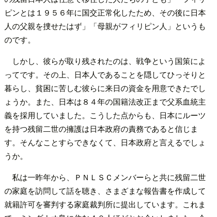
ピンとは１９５６年に国交正常化したため、その後に日本
人の父親を捜せたはず」「母親がフィリピン人」というも
のです。
しかし、彼らが取り残されたのは、戦争という国策によ
ってです。その上、日本人であることを隠してひっそりと
暮らし、貧困に苦しむ彼らに来日の資金を用意できたでし
ょうか。また、日本は８４年の国籍法改正まで父系血統主
義を採用していました。こうした点からも、日本にルーツ
を持つ残留二世の擁護は日本政府の責務であると信じま
す。そんなことすらできなくて、日本政府と言えるでしょ
うか。
私は一昨年から、ＰＮＬＳＣメンバーらと共に残留二世
の家庭を訪問して話を聴き、さまざまな報告書を作成して
就籍許可を審判する家庭裁判所に提出しています。これま