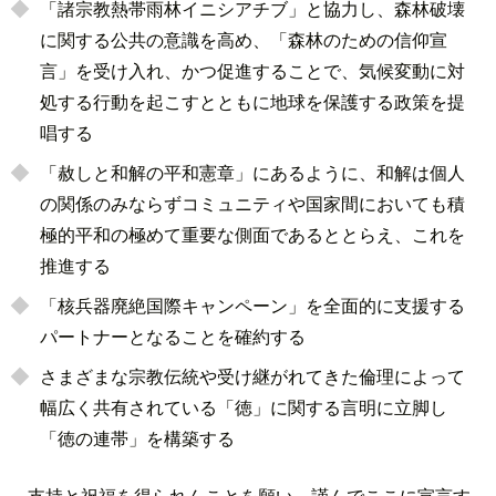
「諸宗教熱帯雨林イニシアチブ」と協力し、森林破壊
に関する公共の意識を高め、「森林のための信仰宣
言」を受け入れ、かつ促進することで、気候変動に対
処する行動を起こすとともに地球を保護する政策を提
唱する
「赦しと和解の平和憲章」にあるように、和解は個人
の関係のみならずコミュニティや国家間においても積
極的平和の極めて重要な側面であるととらえ、これを
推進する
「核兵器廃絶国際キャンペーン」を全面的に支援する
パートナーとなることを確約する
さまざまな宗教伝統や受け継がれてきた倫理によって
幅広く共有されている「徳」に関する言明に立脚し
「徳の連帯」を構築する
支持と祝福を得られんことを願い、謹んでここに宣言す