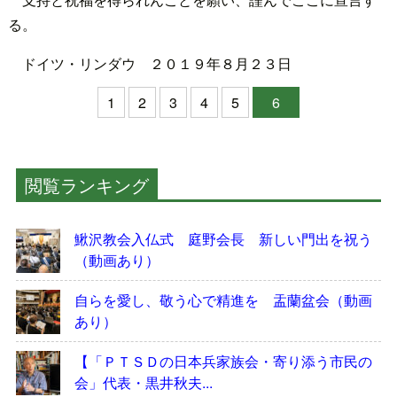
る。
ドイツ・リンダウ ２０１９年８月２３日
1
2
3
4
5
6
閲覧ランキング
鰍沢教会入仏式 庭野会長 新しい門出を祝う
（動画あり）
自らを愛し、敬う心で精進を 盂蘭盆会（動画
あり）
【「ＰＴＳＤの日本兵家族会・寄り添う市民の
会」代表・黒井秋夫...