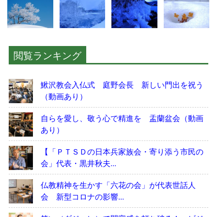
閲覧ランキング
鰍沢教会入仏式 庭野会長 新しい門出を祝う
（動画あり）
自らを愛し、敬う心で精進を 盂蘭盆会（動画
あり）
【「ＰＴＳＤの日本兵家族会・寄り添う市民の
会」代表・黒井秋夫...
仏教精神を生かす「六花の会」が代表世話人
会 新型コロナの影響...