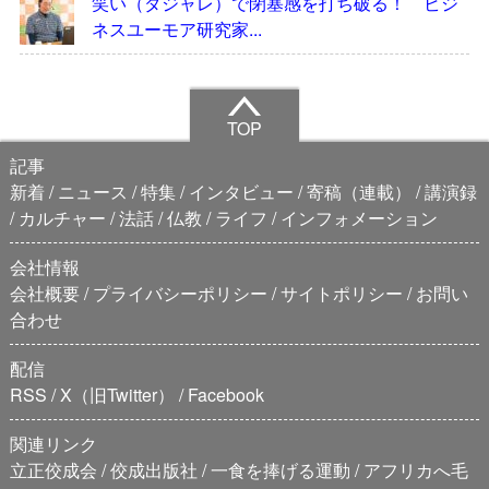
笑い（ダジャレ）で閉塞感を打ち破る！ ビジ
ネスユーモア研究家...
TOP
記事
新着
ニュース
特集
インタビュー
寄稿（連載）
講演録
カルチャー
法話
仏教
ライフ
インフォメーション
会社情報
会社概要
プライバシーポリシー
サイトポリシー
お問い
合わせ
配信
RSS
X（旧Twitter）
Facebook
関連リンク
立正佼成会
佼成出版社
一食を捧げる運動
アフリカへ毛