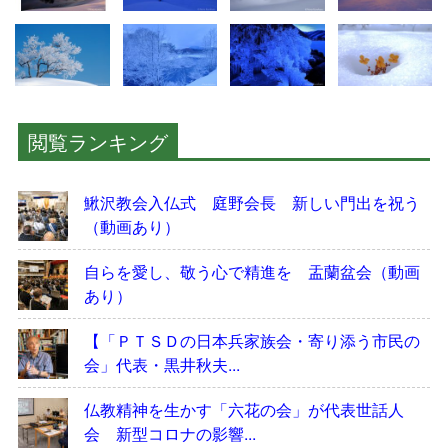
閲覧ランキング
鰍沢教会入仏式 庭野会長 新しい門出を祝う
（動画あり）
自らを愛し、敬う心で精進を 盂蘭盆会（動画
あり）
【「ＰＴＳＤの日本兵家族会・寄り添う市民の
会」代表・黒井秋夫...
仏教精神を生かす「六花の会」が代表世話人
会 新型コロナの影響...