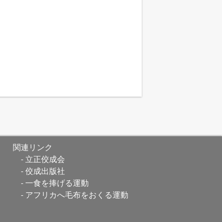
関連リンク
立正佼成会
佼成出版社
一食を捧げる運動
アフリカへ毛布をおくる運動