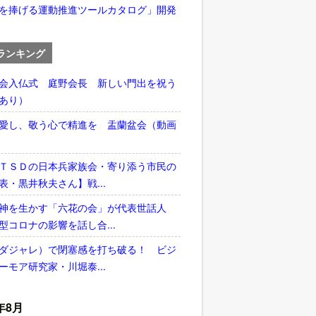
を捧げる運動推進ツールカタログ」開発
ランキング
会入仏式 庭野会長 新しい門出を祝う
あり）
愛し、敬う心で精進を 盂蘭盆会（動画
ＴＳＤの日本兵家族会・寄り添う市民の
表・黒井秋夫さん】戦...
神を生かす「六花の会」が代表世話人
型コロナの影響を話し合...
ダジャレ）で閉塞感を打ち破る！ ビジ
ーモア研究家・川堀泰...
年8月