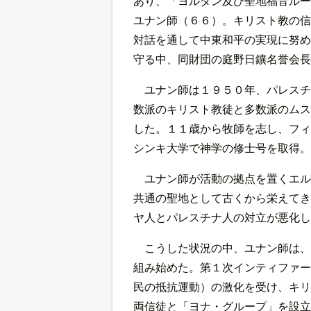
あり、「ヨルダン及び聖地福音ルー
ユナン師（６６）。キリスト教の信
対話を通して中東和平の実現に努め
守る中、同財団の庭野日鑛名誉会長
ユナン師は１９５０年、パレスチ
数派のキリスト教徒と多数派のムス
した。１１歳から牧師を志し、フィ
シンキ大学で神学の修士号を取得。
ユナン師が活動の拠点を置くエル
共通の聖地として古くから栄えてき
ヤ人とパレスチナ人の対立が悪化し
こうした状況の中、ユナン師は、
組み始めた。第１次インティファー
民の抵抗運動）の激化を受け、キリ
両信徒と「ヨナ・グループ」を設立