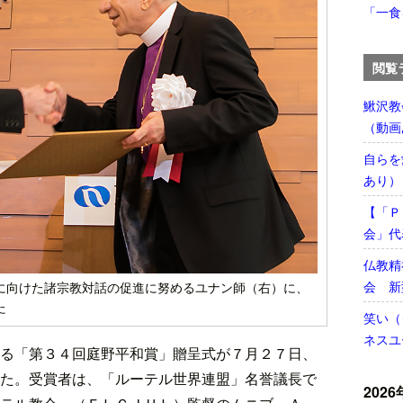
「一食
閲覧
鰍沢教
（動画
自らを
あり）
【「Ｐ
会」代
仏教精
会 新
に向けた諸宗教対話の促進に努めるユナン師（右）に、
た
笑い（
ネスユ
る「第３４回庭野平和賞」贈呈式が７月２７日、
た。受賞者は、「ルーテル世界連盟」名誉議長で
2026