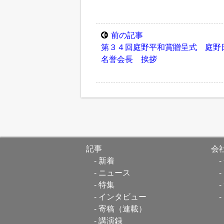
前の記事
第３４回庭野平和賞贈呈式 庭野
名誉会長 挨拶
記事
会
新着
ニュース
特集
インタビュー
寄稿（連載）
講演録