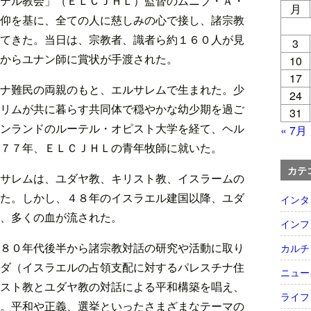
テル教会」（ＥＬＣＪＨＬ）監督のムニブ・Ａ・
月
仰を基に、全ての人に慈しみの心で接し、諸宗教
てきた。当日は、宗教者、識者ら約１６０人が見
3
からユナン師に賞状が手渡された。
10
17
ナ難民の両親のもと、エルサレムで生まれた。少
24
リムが共に暮らす共同体で穏やかな幼少期を過ご
31
ンランドのルーテル・オピスト大学を経て、ヘル
« 7月
７７年、ＥＬＣＪＨＬの青年牧師に就いた。
カテ
サレムは、ユダヤ教、キリスト教、イスラームの
た。しかし、４８年のイスラエル建国以降、ユダ
インタ
、多くの血が流された。
インフ
８０年代後半から諸宗教対話の研究や活動に取り
カルチ
ダ（イスラエルの占領支配に対するパレスチナ住
ニュー
スト教とユダヤ教の対話による平和構築を唱え、
ライフ
。平和や正義、選挙といったさまざまなテーマの