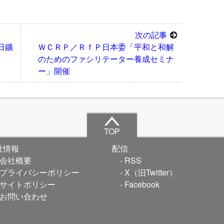
次の記事
日鑛
ＷＣＲＰ／ＲｆＰ日本委「平和と和解
のためのファシリテーター養成セミナ
ー」開催
TOP
社情報
配信
会社概要
RSS
プライバシーポリシー
X（旧Twitter）
サイトポリシー
Facebook
お問い合わせ