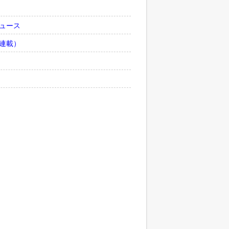
ュース
連載）