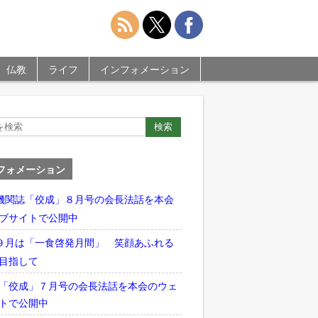
仏教
ライフ
インフォメーション
フォメーション
機関誌「佼成」８月号の会長法話を本会
ブサイトで公開中
９月は「一食啓発月間」 笑顔あふれる
目指して
「佼成」７月号の会長法話を本会のウェ
トで公開中