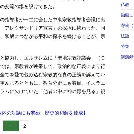
仏教
の交流の場を設けてきた。
動画ニ
の指導者が一堂に会した中東宗教指導者会議に出
寄稿（
「アレクサンドリア宣言」の採択に携わった。同
、和解につながる平和の探求を続けることが、宗
法話
特集
講演録
と協力し、エルサレムに「聖地宗教評議会」（Ｃ
では、宗教者が連帯して、政治的な正義により行
全てを愛で包み込む宗教的な真の正義を訴えてい
重んじるとともに、教育分野にも着目。イスラエ
ラムに欠けていた「他者の中に神の顔を見る」視
教内の対話にも努め 歴史的和解を達成】
1
2