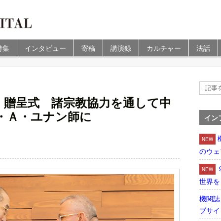
特集
インタビュー
寄稿
講演録
カルチャー
法話
」贈呈式 諸宗教協力を通して中
・Ａ・ユナン師に
イン
NEW
のウェ
NEW
世界を
機関誌
ブサイ