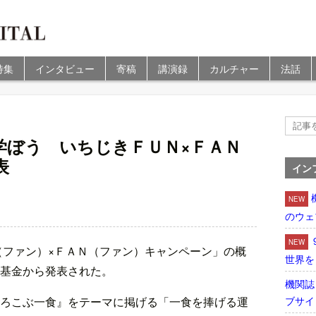
特集
インタビュー
寄稿
講演録
カルチャー
法話
学ぼう いちじきＦＵＮ×ＦＡＮ
表
イン
NEW
のウェ
NEW
（ファン）×ＦＡＮ（ファン）キャンペーン」の概
世界を
基金から発表された。
機関誌
ブサイ
ろこぶ一食』をテーマに掲げる「一食を捧げる運