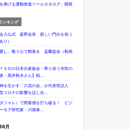
を捧げる運動推進ツールカタログ」開発
ランキング
会入仏式 庭野会長 新しい門出を祝う
あり）
愛し、敬う心で精進を 盂蘭盆会（動画
ＴＳＤの日本兵家族会・寄り添う市民の
表・黒井秋夫さん】戦...
神を生かす「六花の会」が代表世話人
型コロナの影響を話し合...
ダジャレ）で閉塞感を打ち破る！ ビジ
ーモア研究家・川堀泰...
年8月