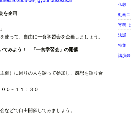
/lectures/202503-06-jigyouhoukokukai
仏教
会を企画
動画ニ
寄稿（
」
法話
を使って、自由に一食学習会を企画しましょう。
特集
いてみよう！ 「一食学習会」の開催
講演録
主催）に周りの人を誘って参加し、感想を語り合
００～１１：３０
会などで自主開催してみましょう。