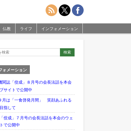
仏教
ライフ
インフォメーション
フォメーション
機関誌「佼成」８月号の会長法話を本会
ブサイトで公開中
９月は「一食啓発月間」 笑顔あふれる
目指して
「佼成」７月号の会長法話を本会のウェ
トで公開中