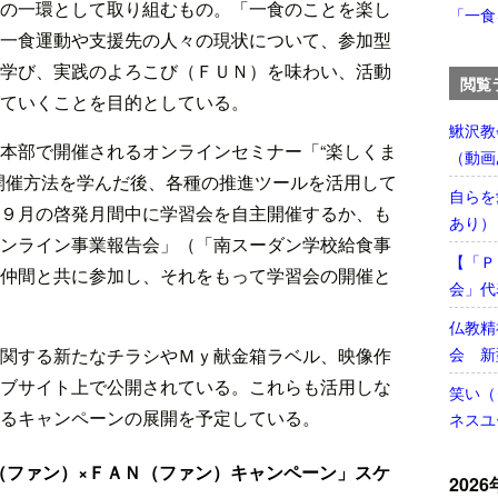
の一環として取り組むもの。「一食のことを楽し
「一食
一食運動や支援先の人々の現状について、参加型
学び、実践のよろこび（ＦＵＮ）を味わい、活動
閲覧
ていくことを目的としている。
鰍沢教
本部で開催されるオンラインセミナー「“楽しくま
（動画
開催方法を学んだ後、各種の推進ツールを活用して
自らを
９月の啓発月間中に学習会を自主開催するか、も
あり）
ンライン事業報告会」（「南スーダン学校給食事
【「Ｐ
仲間と共に参加し、それをもって学習会の開催と
会」代
仏教精
会 新
関する新たなチラシやＭｙ献金箱ラベル、映像作
ブサイト上で公開されている。これらも活用しな
笑い（
るキャンペーンの展開を予定している。
ネスユ
（ファン）×ＦＡＮ（ファン）キャンペーン」スケ
2026