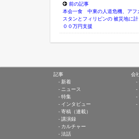
前の記事
本会一食 中東の人道危機、アフ
スタンとフィリピンの 被災地に計
００万円支援
記事
会
新着
ニュース
特集
インタビュー
寄稿（連載）
講演録
カルチャー
法話