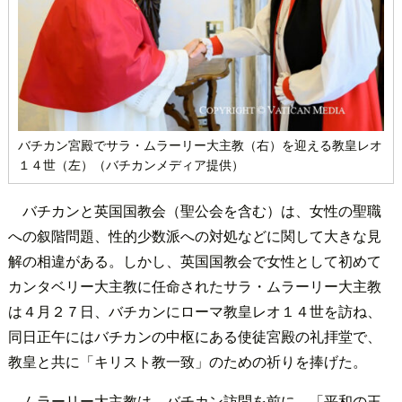
バチカン宮殿でサラ・ムラーリー大主教（右）を迎える教皇レオ
１４世（左）（バチカンメディア提供）
バチカンと英国国教会（聖公会を含む）は、女性の聖職
への叙階問題、性的少数派への対処などに関して大きな見
解の相違がある。しかし、英国国教会で女性として初めて
カンタベリー大主教に任命されたサラ・ムラーリー大主教
は４月２７日、バチカンにローマ教皇レオ１４世を訪ね、
同日正午にはバチカンの中枢にある使徒宮殿の礼拝堂で、
教皇と共に「キリスト教一致」のための祈りを捧げた。
ムラーリー大主教は、バチカン訪問を前に、「平和の王