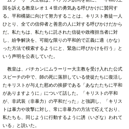
国を訴える教皇レオ１４世の勇気ある呼びかけに賛同す
る。平和構築に向けて努力することは、キリスト教徒一人
ひとり、全ての信仰者と善意の人に対する呼びかけだから
だ。私たちは、私たちに託された信徒や政権担当者に対
し、紛争解決を、可能な限りの平和的で正義に適（かな）
った方法で模索するようにと、緊急に呼びかけを行う」と
いう声明を公表していた。
教皇は、バチカンにムラーリー大主教を受け入れた公式
スピーチの中で、師の死に落胆している使徒たちに復活し
たキリストが与えた慰めの挨拶である「あなたたちに平和
がありますように」について話した。「キリストの平和
が、非武装（非暴力）の平和だった」と強調し、「キリス
トは暴力や攻撃に対し、常に非暴力の方法で応えており、
私たちも、同じように行動するように誘（いざな）われて
いる」と説いた。