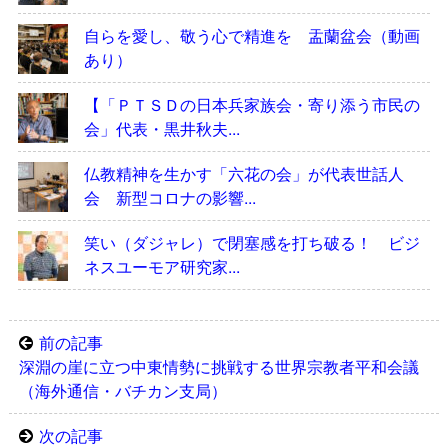
自らを愛し、敬う心で精進を 盂蘭盆会（動画
あり）
【「ＰＴＳＤの日本兵家族会・寄り添う市民の
会」代表・黒井秋夫...
仏教精神を生かす「六花の会」が代表世話人
会 新型コロナの影響...
笑い（ダジャレ）で閉塞感を打ち破る！ ビジ
ネスユーモア研究家...
前の記事
深淵の崖に立つ中東情勢に挑戦する世界宗教者平和会議
（海外通信・バチカン支局）
次の記事