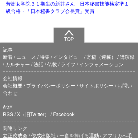
芳澍女学院３１期生の新井さん 日本秘書技能検定準１
級合格・「日本秘書クラブ会長賞」受賞
TOP
記事
新着
ニュース
特集
インタビュー
寄稿（連載）
講演録
カルチャー
法話
仏教
ライフ
インフォメーション
会社情報
会社概要
プライバシーポリシー
サイトポリシー
お問い
合わせ
配信
RSS
X（旧Twitter）
Facebook
関連リンク
立正佼成会
佼成出版社
一食を捧げる運動
アフリカへ毛