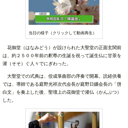
当日の様子（クリックして動画再生）
花御堂（はなみどう）が設けられた大聖堂の正面玄関前
は、約２５００年前の釈尊の生誕を祝って誕生仏に甘茶を
灌（そそ）ぐ人々でにぎわった。
大聖堂での式典は、佼成箏曲部の序奏で開幕。読経供養
では、導師である庭野光祥次代会長が庭野日鑛会長の「啓
白文」を奏上した後、聖壇上の花御堂で灌仏（かんぶつ）
した。