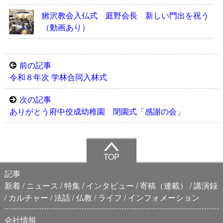
鰍沢教会入仏式 庭野会長 新しい門出を祝う
（動画あり）
前の記事
令和８年次 学林合同入林式
次の記事
ありがとう府中佼成幼稚園 閉園式「感謝の会」
TOP
記事
新着
ニュース
特集
インタビュー
寄稿（連載）
講演録
カルチャー
法話
仏教
ライフ
インフォメーション
会社情報