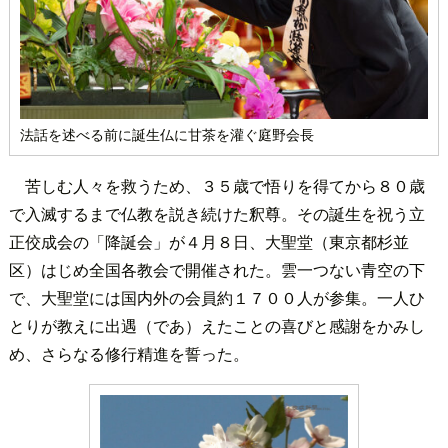
法話を述べる前に誕生仏に甘茶を灌ぐ庭野会長
苦しむ人々を救うため、３５歳で悟りを得てから８０歳
で入滅するまで仏教を説き続けた釈尊。その誕生を祝う立
正佼成会の「降誕会」が４月８日、大聖堂（東京都杉並
区）はじめ全国各教会で開催された。雲一つない青空の下
で、大聖堂には国内外の会員約１７００人が参集。一人ひ
とりが教えに出遇（であ）えたことの喜びと感謝をかみし
め、さらなる修行精進を誓った。