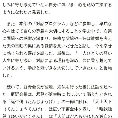
しみに寄り添えていない自分に気づき、心を込めて接する
ようになれたと発表した。
また、本部の「対話プログラム」などに参加し、卑屈な
心を捨てて自らの尊厳を大切にすることを学ぶ中で、次第
に両親への感謝が深まり、厳格な父親や一時は離婚を考え
た夫の言動の奥にある愛情を見いだせたと話し、今を幸せ
に感じられる喜びを語った。最後に、「一人ひとりの尊い
人生に寄り添い、対話による理解を深め、共に乗り越えて
いけるよう、学びと気づきを大切にしていきたい」と誓願
した。
続いて、庭野会長が登壇。灌仏を行った後に法話を述べ
た。庭野会長は、釈尊が誕生時に七歩歩いて唱えたとされ
る「誕生偈（たんじょうげ）」の一節に触れ、「天上天下
（てんじょうてんげ）」は広い宇宙全体を表し、「唯我独
尊（ゆいがどくそん）」は「人間はだれもかれもが独自の