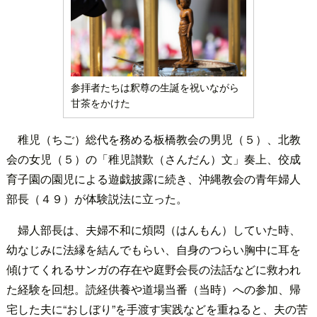
参拝者たちは釈尊の生誕を祝いながら
甘茶をかけた
稚児（ちご）総代を務める板橋教会の男児（５）、北教
会の女児（５）の「稚児讃歎（さんだん）文」奏上、佼成
育子園の園児による遊戯披露に続き、沖縄教会の青年婦人
部長（４９）が体験説法に立った。
婦人部長は、夫婦不和に煩悶（はんもん）していた時、
幼なじみに法縁を結んでもらい、自身のつらい胸中に耳を
傾けてくれるサンガの存在や庭野会長の法話などに救われ
た経験を回想。読経供養や道場当番（当時）への参加、帰
宅した夫に“おしぼり”を手渡す実践などを重ねると、夫の苦