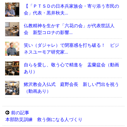
【「ＰＴＳＤの日本兵家族会・寄り添う市民の
会」代表・黒井秋夫...
仏教精神を生かす「六花の会」が代表世話人
会 新型コロナの影響...
笑い（ダジャレ）で閉塞感を打ち破る！ ビジ
ネスユーモア研究家...
自らを愛し、敬う心で精進を 盂蘭盆会（動画
あり）
鰍沢教会入仏式 庭野会長 新しい門出を祝う
（動画あり）
前の記事
本部防災訓練 救う側になる人づくり