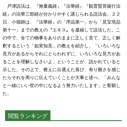
戸津説法は、『無量義経』『法華経』『観普賢菩薩行法
経』の法華三部経が分かりやすく講じられる説法会。２２
日、小堀師は、『法華経』の「序品第一」から「見宝塔品
第十一」までの教えの〝エキス〟を凝縮して説法した。こ
の中で、全ての物事をありのままに正しく見て、正しく解
釈するという「如実知見」の教えを紹介し、「いろいろな
見方があるからそれにとらわれずに、いろいろな見方があ
ることを理解しなさいよ」ということが、説かれていると
示した。その上で、教えに出遇えた喜び、有り難さを感じ
たらそれを周りに伝えていくことが大事と述べ、「みんな
と一緒にいい世の中になるよう努力いたします」と誓願し
た。
閲覧ランキング