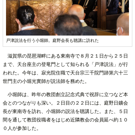
戸津説法を行う小堀師。庭野会長も聴講に訪れた
滋賀県の琵琶湖畔にある東南寺で８月２１日から２５日
まで、天台座主の登竜門として知られる「戸津説法」が行
われた。今年は、寂光院住職で天台宗三千院門跡第六十三
世門主の小堀光實師が説法師を務めた。
小堀師は、昨年の教団創立記念式典で祝辞に立つなど本
会とのつながりも深い。２日目の２２日には、庭野日鑛会
長が東南寺を訪れ、小堀師の説法を聴講した。また、５日
間を通して教団役職者をはじめ近隣教会の会員延べ約１０
０人が参加した。