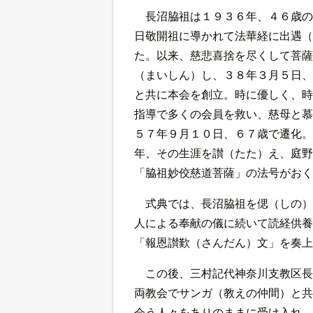
長沼脇祖は１９３６年、４６歳の
日敬開祖に導かれて法華経に出遇（
た。以来、慈悲喜捨を尽くして菩薩
（まいしん）し、３８年３月５日、
と共に本会を創立。時に優しく、時
指導で多くの会員を救い、慈母と慕
５７年９月１０日、６７歳で遷化。
年、その生涯を讃（たた）え、庭野
「脇祖妙佼慈道菩薩」の法号がおく
式典では、長沼脇祖を偲（しの）
人による奉献の儀に続いて読経供養
「報恩讃歎（さんだん）文」を奏上
この後、三村記代神奈川支教区長
両教会でサンガ（教えの仲間）と共
会う人々をありのままに受け入れ、