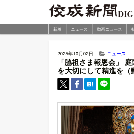
新着
ニュース
動画ニュース
2025年10月02日
ニュース
「脇祖さま報恩会」 庭
を大切にして精進を（