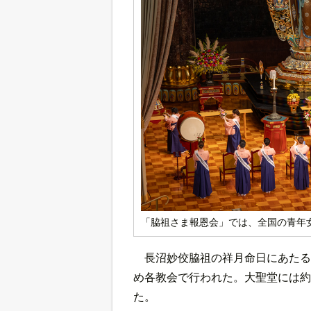
「脇祖さま報恩会」では、全国の青年
長沼妙佼脇祖の祥月命日にあたる
め各教会で行われた。大聖堂には約
た。