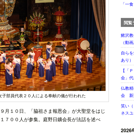
「一食
閲覧
鰍沢教
（動画
自らを
あり）
【「Ｐ
会」代
仏教精
会 新
女子部員代表２０人による奉献の儀が行われた
笑い（
９月１０日、「脇祖さま報恩会」が大聖堂をはじ
ネスユ
１７００人が参集。庭野日鑛会長が法話を述べ
2026