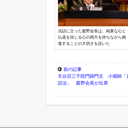
法話に立った庭野会長は、純真な心と
仏道を信じる心の両方を持ちながら精
進することの大切さを説いた
前の記事
天台宗三千院門跡門主 小堀師「
説法」 庭野会長が出席