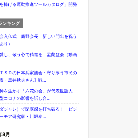
を捧げる運動推進ツールカタログ」開発
ランキング
会入仏式 庭野会長 新しい門出を祝う
あり）
愛し、敬う心で精進を 盂蘭盆会（動画
ＴＳＤの日本兵家族会・寄り添う市民の
表・黒井秋夫さん】戦...
神を生かす「六花の会」が代表世話人
型コロナの影響を話し合...
ダジャレ）で閉塞感を打ち破る！ ビジ
ーモア研究家・川堀泰...
年8月