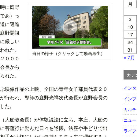
月
時に庭野
であ）っ
3
道に邁進
10
庭野開祖
17
に厳しい
24
31
われた。
当日の様子（クリックして動画再生）
« 7月
２０００
会長から
カテ
られた。
インタ
ぶ映像作品の上映、全国の青年女子部員代表２０
が行われ、導師の庭野光祥次代会長が庭野会長の
インフ
した。
カルチ
（大船教会長）が体験説法に立ち、本庄、大船の
ニュー
に菩薩行に励んだ日々を述懐。法座や手どりで出
ライフ
相手が大切にしたい気持ちを真っ先に理解するよ