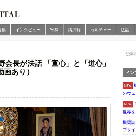
特集
インタビュー
寄稿
講演録
カルチャー
法話
野会長が法話 「童心」と「道心」
動画あり）
イン
NEW
のウェ
NEW
世界を
機関誌
ブサイ