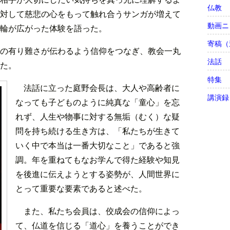
仏教
対して慈悲の心をもって触れ合うサンガが増えて
動画ニ
輪が広がった体験を語った。
寄稿（
の有り難さが伝わるよう信仰をつなぎ、教会一丸
法話
た。
特集
法話に立った庭野会長は、大人や高齢者に
講演録
なっても子どものように純真な「童心」を忘
れず、人生や物事に対する無垢（むく）な疑
問を持ち続ける生き方は、「私たちが生きて
いく中で本当は一番大切なこと」であると強
調。年を重ねてもなお学んで得た経験や知見
を後進に伝えようとする姿勢が、人間世界に
とって重要な要素であると述べた。
また、私たち会員は、佼成会の信仰によっ
て、仏道を信じる「道心」を養うことができ