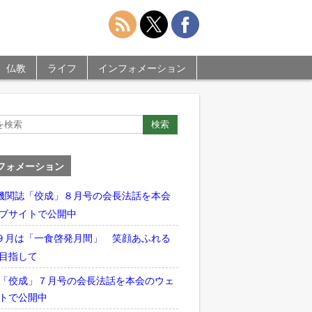
仏教
ライフ
インフォメーション
フォメーション
機関誌「佼成」８月号の会長法話を本会
ブサイトで公開中
９月は「一食啓発月間」 笑顔あふれる
目指して
「佼成」７月号の会長法話を本会のウェ
トで公開中