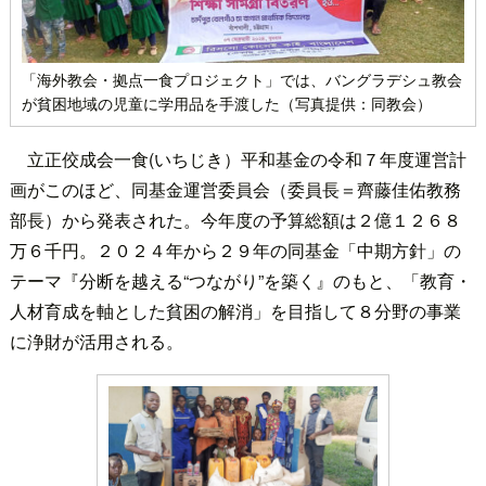
「海外教会・拠点一食プロジェクト」では、バングラデシュ教会
が貧困地域の児童に学用品を手渡した（写真提供：同教会）
立正佼成会一食(いちじき）平和基金の令和７年度運営計
画がこのほど、同基金運営委員会（委員長＝齊藤佳佑教務
部長）から発表された。今年度の予算総額は２億１２６８
万６千円。２０２４年から２９年の同基金「中期方針」の
テーマ『分断を越える“つながり”を築く』のもと、「教育・
人材育成を軸とした貧困の解消」を目指して８分野の事業
に浄財が活用される。