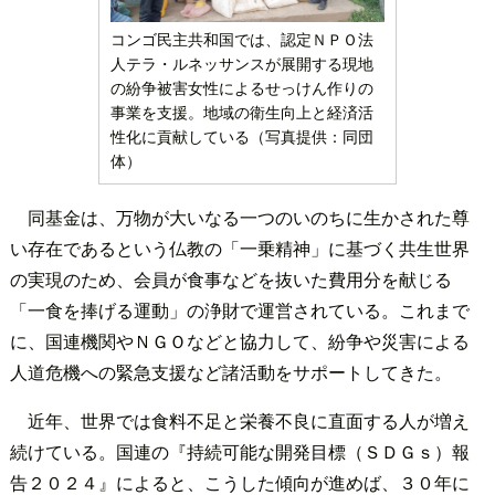
コンゴ民主共和国では、認定ＮＰＯ法
人テラ・ルネッサンスが展開する現地
の紛争被害女性によるせっけん作りの
事業を支援。地域の衛生向上と経済活
性化に貢献している（写真提供：同団
体）
同基金は、万物が大いなる一つのいのちに生かされた尊
い存在であるという仏教の「一乗精神」に基づく共生世界
の実現のため、会員が食事などを抜いた費用分を献じる
「一食を捧げる運動」の浄財で運営されている。これまで
に、国連機関やＮＧＯなどと協力して、紛争や災害による
人道危機への緊急支援など諸活動をサポートしてきた。
近年、世界では食料不足と栄養不良に直面する人が増え
続けている。国連の『持続可能な開発目標（ＳＤＧｓ）報
告２０２４』によると、こうした傾向が進めば、３０年に