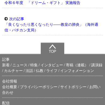
令和６年度 「ドリーム・ギフト」 実施報告
次の記事
「良くなったり悪くなったり——教皇の肺炎」（海外通
信・バチカン支局）
TOP
記事
新着
ニュース
特集
インタビュー
寄稿（連載）
講演録
カルチャー
法話
仏教
ライフ
インフォメーション
会社情報
会社概要
プライバシーポリシー
サイトポリシー
お問い
合わせ
配信