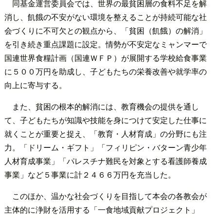
同基金運営委員会では、世界の最貧困層の食料不足を解
消し、飢餓の不安がない環境を整えることが持続可能な社
会づくりに不可欠との観点から、「貧困（飢餓）の解消」
を引き続き重点課題に設定。情勢が不安定なミャンマーで
国連世界食糧計画（国連ＷＦＰ）が展開する学校給食事業
に５００万円を助成し、子どもたちの栄養改善や就学率の
向上に寄与する。
また、貧困の根本的解消には、教育機会の提供を通し
て、子どもたちが知識や技能を身につけて安定した仕事に
就くことが重要と捉え、「教育・人材育成」の分野にも注
力。「ドリーム・ギフト」「フィリピン・バターン青少年
人材育成事業」「パレスチナ難民を対象とする看護師養成
事業」など５事業に計２４６６万円を充当した。
このほか、温かな社会づくりを目指して本会の各教会が
主体的に浄財を活用する「一食地域貢献プロジェクト」