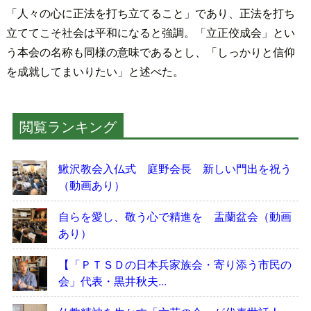
「人々の心に正法を打ち立てること」であり、正法を打ち
立ててこそ社会は平和になると強調。「立正佼成会」とい
う本会の名称も同様の意味であるとし、「しっかりと信仰
を成就してまいりたい」と述べた。
閲覧ランキング
鰍沢教会入仏式 庭野会長 新しい門出を祝う
（動画あり）
自らを愛し、敬う心で精進を 盂蘭盆会（動画
あり）
【「ＰＴＳＤの日本兵家族会・寄り添う市民の
会」代表・黒井秋夫...