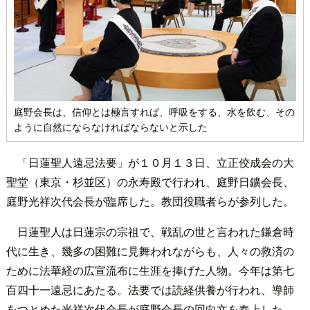
庭野会長は、信仰とは極言すれば、呼吸をする、水を飲む、その
ように自然にならなければならないと示した
「日蓮聖人遠忌法要」が１０月１３日、立正佼成会の大
聖堂（東京・杉並区）の永寿殿で行われ、庭野日鑛会長、
庭野光祥次代会長が臨席した。教団役職者らが参列した。
日蓮聖人は日蓮宗の宗祖で、戦乱の世と言われた鎌倉時
代に生き、幾多の困難に見舞われながらも、人々の救済の
ために法華経の広宣流布に生涯を捧げた人物。今年は第七
百四十一遠忌にあたる。法要では読経供養が行われ、導師
をつとめた光祥次代会長が庭野会長の回向文を奏上した。