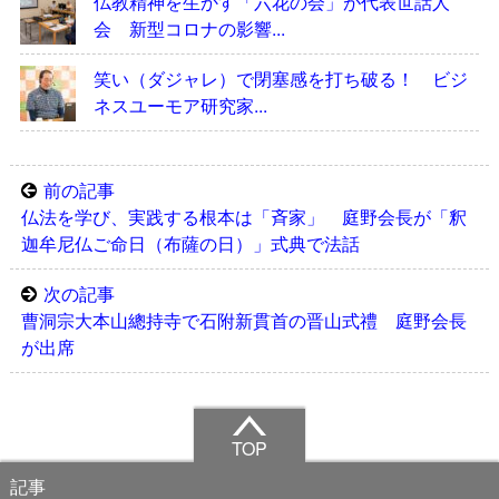
仏教精神を生かす「六花の会」が代表世話人
会 新型コロナの影響...
笑い（ダジャレ）で閉塞感を打ち破る！ ビジ
ネスユーモア研究家...
前の記事
仏法を学び、実践する根本は「斉家」 庭野会長が「釈
迦牟尼仏ご命日（布薩の日）」式典で法話
次の記事
曹洞宗大本山總持寺で石附新貫首の晋山式禮 庭野会長
が出席
TOP
記事