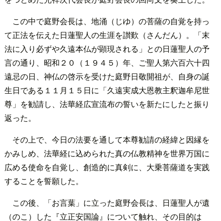
この中で庭野会長は、地涌（じゆ）の菩薩の自覚を持っ
て正法を伝えた日蓮聖人の生涯を讃歎（さんだん）。「末
法に入り必ずや久遠本仏が顕現される」との日蓮聖人の予
言の通り、昭和２０（１９４５）年、ご聖人第六百六十四
遠忌の日、神仏の啓示を受けた庭野日敬開祖が、自身の誕
生日である１１月１５日に「久遠実成大恩教主釈迦牟尼世
尊」を勧請し、法華経広宣流布の誓いを新たにしたと振り
返った。
その上で、今日の法要を通して本尊勧請の経緯と因縁を
かみしめ、法華経に込められた真の仏教精神を世界万国に
広める使命を自覚し、創造的に真剣に、大乗菩薩道を実践
することを誓願した。
この後、「お言葉」に立った庭野会長は、日蓮聖人が遺
（のこ）した『立正安国論』について触れ、その目的は