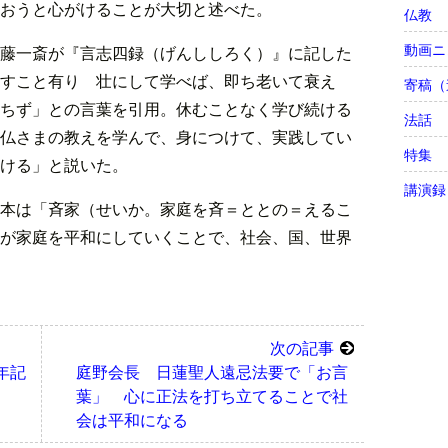
おうと心がけることが大切と述べた。
仏教
動画ニ
藤一斎が『言志四録（げんししろく）』に記した
すこと有り 壮にして学べば、即ち老いて衰え
寄稿（
ちず」との言葉を引用。休むことなく学び続ける
法話
仏さまの教えを学んで、身につけて、実践してい
特集
ける」と説いた。
講演録
本は「斉家（せいか。家庭を斉＝ととの＝えるこ
が家庭を平和にしていくことで、社会、国、世界
次の記事
年記
庭野会長 日蓮聖人遠忌法要で「お言
葉」 心に正法を打ち立てることで社
会は平和になる