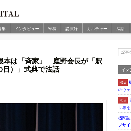
特集
インタビュー
寄稿
講演録
カルチャー
法話
根本は「斉家」 庭野会長が「釈
の日）」式典で法話
イン
NEW
のウェ
NEW
世界を
機関誌
ブサイ