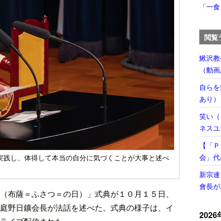
「一食
閲覧
鰍沢教
（動画
自らを
あり）
笑い（
ネスユ
【「Ｐ
会」代
実践し、体得して本当の自分に気づくことが大事と述べ
新宗連
會長が
（布薩＝ふさつ＝の日）」式典が１０月１５日、
庭野日鑛会長が法話を述べた。式典の様子は、イ
2026