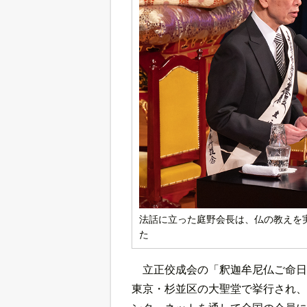
法話に立った庭野会長は、仏の教えを
た
立正佼成会の「釈迦牟尼仏ご命日
東京・杉並区の大聖堂で挙行され、