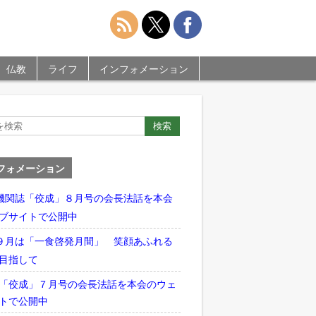
仏教
ライフ
インフォメーション
フォメーション
機関誌「佼成」８月号の会長法話を本会
ブサイトで公開中
９月は「一食啓発月間」 笑顔あふれる
目指して
「佼成」７月号の会長法話を本会のウェ
トで公開中