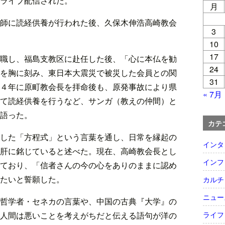
ライブ配信された。
月
師に読経供養が行われた後、久保木伸浩高崎教会
3
10
17
職し、福島支教区に赴任した後、「心に本仏を勧
24
を胸に刻み、東日本大震災で被災した会員との関
31
４年に原町教会長を拝命後も、原発事故により県
« 7月
て読経供養を行うなど、サンガ（教えの仲間）と
語った。
カテ
した「方程式」という言葉を通し、日常を縁起の
インタ
肝に銘じていると述べた。現在、高崎教会長とし
インフ
ており、「信者さんの今の心をありのままに認め
たいと誓願した。
カルチ
ニュー
哲学者・セネカの言葉や、中国の古典『大学』の
ライフ
人間は悪いことを考えがちだと伝える語句が洋の