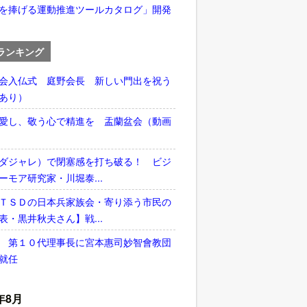
を捧げる運動推進ツールカタログ」開発
ランキング
会入仏式 庭野会長 新しい門出を祝う
あり）
愛し、敬う心で精進を 盂蘭盆会（動画
ダジャレ）で閉塞感を打ち破る！ ビジ
ーモア研究家・川堀泰...
ＴＳＤの日本兵家族会・寄り添う市民の
表・黒井秋夫さん】戦...
 第１０代理事長に宮本惠司妙智會教団
就任
年8月