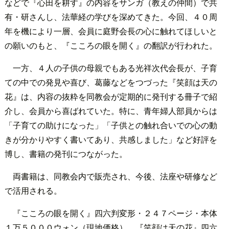
などで『心田を耕す』の内容をサンガ（教えの仲間）で共
有・研さんし、法華経の学びを深めてきた。今回、４０周
年を機により一層、会員に庭野会長の心に触れてほしいと
の願いのもと、『こころの眼を開く』の翻訳が行われた。
一方、４人の子供の母親でもある光祥次代会長が、子育
ての中での発見や喜び、葛藤などをつづった『笑顔は天の
花』は、内容の抜粋を同教会が定期的に発刊する冊子で紹
介し、会員から喜ばれていた。特に、青年婦人部員からは
「子育ての助けになった」「子供との触れ合いでの心の動
きが分かりやすく書いてあり、共感しました」など好評を
博し、書籍の発刊につながった。
両書籍は、同教会内で販売され、今後、法座や研修など
で活用される。
『こころの眼を開く』四六判変形・２４７ページ・本体
１万５０００ウォン（現地価格）。『笑顔は天の花』四六