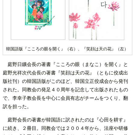
韓国語版『こころの眼を開く』（右）、『笑顔は天の花』（左）
庭野日鑛会長の著書『こころの眼（まなこ）を開く』と
庭野光祥次代会長の著書『笑顔は天の花』（ともに佼成出
版社刊）の韓国語版がこのほど、韓国立正佼成会から発刊
された。同教会の発足４０周年を記念して出版されたもの
で、李幸子教会長を中心に会員有志がチームをつくり、翻
訳を担った。
庭野会長の著書が韓国語に訳されたのは『心田を耕す』
に続き、２冊目。同教会では２００４年から、法座や研修