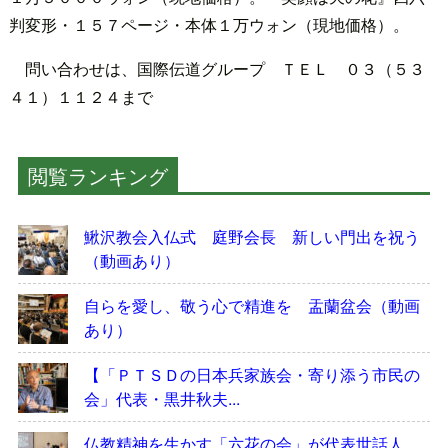
判変形・１５７ページ・本体１万ウォン（現地価格）。
問い合わせは、国際伝道グループ ＴＥＬ ０３（５３
４１）１１２４まで
閲覧ランキング
鰍沢教会入仏式 庭野会長 新しい門出を祝う
（動画あり）
自らを愛し、敬う心で精進を 盂蘭盆会（動画
あり）
【「ＰＴＳＤの日本兵家族会・寄り添う市民の
会」代表・黒井秋夫...
仏教精神を生かす「六花の会」が代表世話人