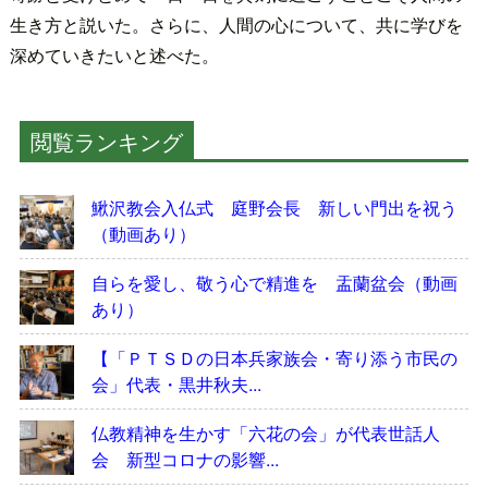
生き方と説いた。さらに、人間の心について、共に学びを
深めていきたいと述べた。
閲覧ランキング
鰍沢教会入仏式 庭野会長 新しい門出を祝う
（動画あり）
自らを愛し、敬う心で精進を 盂蘭盆会（動画
あり）
【「ＰＴＳＤの日本兵家族会・寄り添う市民の
会」代表・黒井秋夫...
仏教精神を生かす「六花の会」が代表世話人
会 新型コロナの影響...