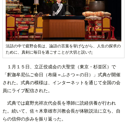
法話の中で庭野会長は、論語の言葉を挙げながら、人生の探求の
ために、真剣に毎日を過ごすことが大切と説いた
１月１５日、立正佼成会の大聖堂（東京・杉並区）で
「釈迦牟尼仏ご命日（布薩＝ふさつ＝の日）」式典が開催
された。式典の模様は、インターネットを通じて全国の会
員にライブ配信された。
式典では庭野光祥次代会長を導師に読経供養が行われ
た。続いて、佐々木章雄市川教会長が体験説法に立ち、自
らの信仰の歩みを振り返った。