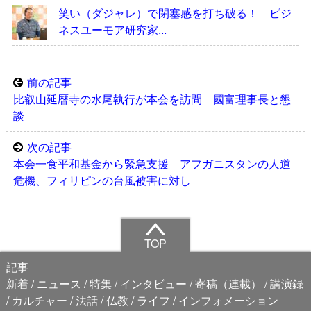
笑い（ダジャレ）で閉塞感を打ち破る！ ビジ
ネスユーモア研究家...
前の記事
比叡山延暦寺の水尾執行が本会を訪問 國富理事長と懇
談
次の記事
本会一食平和基金から緊急支援 アフガニスタンの人道
危機、フィリピンの台風被害に対し
TOP
記事
新着
ニュース
特集
インタビュー
寄稿（連載）
講演録
カルチャー
法話
仏教
ライフ
インフォメーション