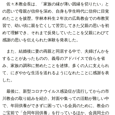
佐々木教会長は、「家族の縁が薄い因縁を切りたい」と
の思いで母親が信仰を深め、自身も学生時代に信仰に目覚
めたことを披歴。学林本科生２年次の広島教会での布教実
習で、幼い頃に親を亡くして苦労してきた父親の思いを初
めて理解でき、それまで反発していたことを父親にわびて
感謝の思いを伝えられた体験を発表した。
また、結婚後に妻の両親と同居する中で、夫婦げんかを
することがあったものの、義母のアドバイスで自らを省
み、家族の調和に努めたことを述懐。多くの人に支えられ
て、にぎやかな生活を送れるようになれたことに感謝を表
した。
最後に、新型コロナウイルス感染症が流行してからの市
川教会の取り組みを紹介。対面や集っての活動が難しい中
で、年回供養ができずに困っている会員のために、教会の
ご宝前で「合同年回供養」を行っているほか、会員同士の