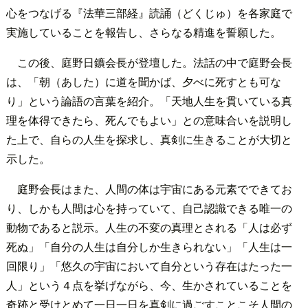
心をつなげる『法華三部経』読誦（どくじゅ）を各家庭で
実施していることを報告し、さらなる精進を誓願した。
この後、庭野日鑛会長が登壇した。法話の中で庭野会長
は、「朝（あした）に道を聞かば、夕べに死すとも可な
り」という論語の言葉を紹介。「天地人生を貫いている真
理を体得できたら、死んでもよい」との意味合いを説明し
た上で、自らの人生を探求し、真剣に生きることが大切と
示した。
庭野会長はまた、人間の体は宇宙にある元素でできてお
り、しかも人間は心を持っていて、自己認識できる唯一の
動物であると説示。人生の不変の真理とされる「人は必ず
死ぬ」「自分の人生は自分しか生きられない」「人生は一
回限り」「悠久の宇宙において自分という存在はたった一
人」という４点を挙げながら、今、生かされていることを
奇跡と受けとめて一日一日を真剣に過ごすことこそ人間の