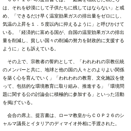
は、それを砂漠にして子供たちに残してはならない」と戒
め、「できるだけ早く温室効果ガスの排出量をゼロにし、
気温の上昇を１．５度以内に抑えるように」と呼びかけて
いる。「経済的に富める国が、自国の温室効果ガスの排出
量を削減し、貧しい国々の削減の努力を財政的に支援する
ように」とも訴えている。
その上で、宗教者の誓約として、「われわれの宗教伝統
のメンバーと共に、地球と他の国の人々とのよりよい関係
を築く心を育んでいく」「われわれの教育、文化施設を使
って、包括的な環境教育に取り組み、推進する」「環境問
題に関する公の討論会に積極的に参加する」といった活動
を掲げている。
会合の席上、提言書は、ローマ教皇からＣＯＰ２６のシ
ャルマ議長とイタリアのディマイオ外相に手渡された。