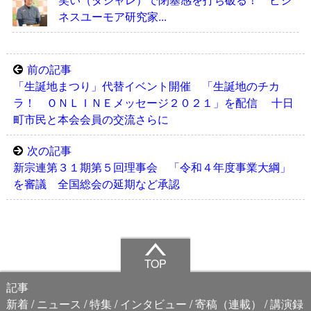
ネスユーモア研究家...
前の記事
「生誕地まつり」代替イベント開催 「生誕地のチカ
ラ！ ＯＮＬＩＮＥメッセージ２０２１」を配信 十日
町市民と本会会員の交流さらに
次の記事
新宗連第３１期第５回理事会 「令和４年度事業大綱」
を審議 全国総会の延期など承認
TOP
記事
新着
ニュース
特集
インタビュー
寄稿（連載）
講演録