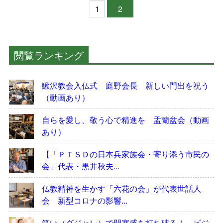
1
2
閲覧ランキング
鰍沢教会入仏式 庭野会長 新しい門出を祝う
（動画あり）
自らを愛し、敬う心で精進を 盂蘭盆会（動画
あり）
【「ＰＴＳＤの日本兵家族会・寄り添う市民の
会」代表・黒井秋夫...
仏教精神を生かす「六花の会」が代表世話人
会 新型コロナの影響...
笑い（ダジャレ）で閉塞感を打ち破る！ ビジ