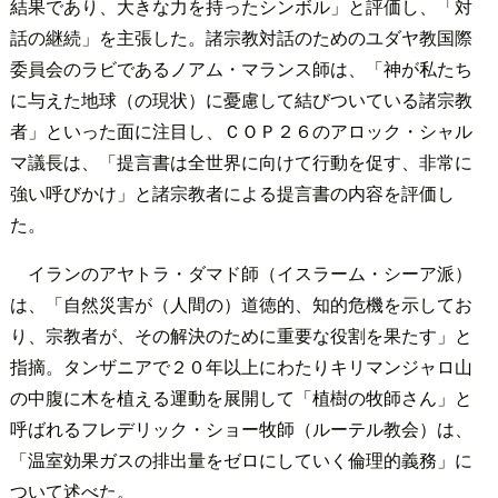
結果であり、大きな力を持ったシンボル」と評価し、「対
話の継続」を主張した。諸宗教対話のためのユダヤ教国際
委員会のラビであるノアム・マランス師は、「神が私たち
に与えた地球（の現状）に憂慮して結びついている諸宗教
者」といった面に注目し、ＣＯＰ２６のアロック・シャル
マ議長は、「提言書は全世界に向けて行動を促す、非常に
強い呼びかけ」と諸宗教者による提言書の内容を評価し
た。
イランのアヤトラ・ダマド師（イスラーム・シーア派）
は、「自然災害が（人間の）道徳的、知的危機を示してお
り、宗教者が、その解決のために重要な役割を果たす」と
指摘。タンザニアで２０年以上にわたりキリマンジャロ山
の中腹に木を植える運動を展開して「植樹の牧師さん」と
呼ばれるフレデリック・ショー牧師（ルーテル教会）は、
「温室効果ガスの排出量をゼロにしていく倫理的義務」に
ついて述べた。