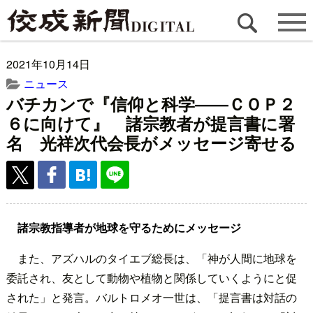
2021年10月14日
ニュース
バチカンで『信仰と科学――ＣＯＰ２
６に向けて』 諸宗教者が提言書に署
名 光祥次代会長がメッセージ寄せる
諸宗教指導者が地球を守るためにメッセージ
また、アズハルのタイエブ総長は、「神が人間に地球を
委託され、友として動物や植物と関係していくようにと促
された」と発言。バルトロメオ一世は、「提言書は対話の