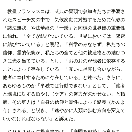
教皇フランシスコは、式典の冒頭で参加者たちに手渡さ
れたスピーチ文の中で、気候変動に対処するために仏教の
「諸法無我」や法華経の「一乗」と同様の世界観の重要性
に触れ、「全てが結びついている。世界においては、緊密
に結びついている」と明記。「科学のみならず、私たちの
信仰、霊的伝統が、私たちの全てと他の被造物との結びつ
きに光を当てている」とし、「おのおのが他者に依存する
ことによって存在している」「互いに補完し合いながら、
他者に奉仕するために存在している」と述べた。さらに、
あらゆるものが「単独では行動できない」として、「他者
と環境に対する癒やし（ケア）の努力が欠かせない」と指
摘。その努力は「自身の信仰と霊性によって涵養（かんよ
う）される」と説き、「速やかに人類の歩む方向を変えて
いかなければならない」と訴えた。
ＣＯＰ２６への提言書では、「庭園を相続した私たち