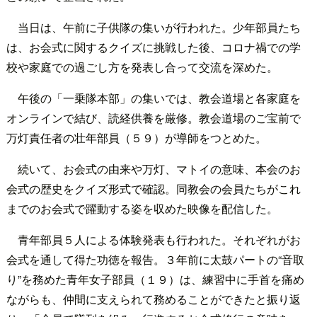
当日は、午前に子供隊の集いが行われた。少年部員たち
は、お会式に関するクイズに挑戦した後、コロナ禍での学
校や家庭での過ごし方を発表し合って交流を深めた。
午後の「一乗隊本部」の集いでは、教会道場と各家庭を
オンラインで結び、読経供養を厳修。教会道場のご宝前で
万灯責任者の壮年部員（５９）が導師をつとめた。
続いて、お会式の由来や万灯、マトイの意味、本会のお
会式の歴史をクイズ形式で確認。同教会の会員たちがこれ
までのお会式で躍動する姿を収めた映像を配信した。
青年部員５人による体験発表も行われた。それぞれがお
会式を通して得た功徳を報告。３年前に太鼓パートの“音取
り”を務めた青年女子部員（１９）は、練習中に手首を痛め
ながらも、仲間に支えられて務めることができたと振り返