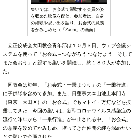
集いでは、お会式で躍動する会員の姿
を収めた映像を配信。参加者は、自身
の経験や思い出を語り、お会式の意義
をかみしめた（「Zoom」の画面）
立正佼成会大田教会青年部は１０月３日、ウェブ会議シ
ステムを使って『お会式～つながろう つなげよう そして
また会おう』と題する集いを開催し、約１８０人が参加し
た。
同教会は毎年、「お会式・一乗まつり」の「一乗行進」
に子供隊を含めて参加。また、日蓮宗大本山池上本門寺
（東京・大田区）の「お会式」でもマトイ・万灯などを披
露してきた。今回の集いは、新型コロナウイルス感染症の
流行で昨年から「一乗行進」が中止される中、「お会式」
の意義を改めてかみしめ、培ってきた仲間の絆を深めたい
との願いで企画された。