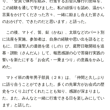
り、「全員で隊列を組み、行進するお会式修行の意味を、
この経験を通して学びました。私の頑張りを認め、温かい
言葉をかけてくださった方々、一緒に励まし合えた皆さん
のおかげで、できたのだと思います」と語った。
この後、マトイ、笛、鉦（かね）、太鼓などのパート別
に法座を実施。参加者は、自身の経験や思い出を語るとと
もに、日蓮聖人の遺徳を偲（しの）び、庭野日敬開祖を追
慕・讃歎（さんだん）して、報恩感謝の心で菩薩行実践の
誓いを新たにする「お会式・一乗まつり」の意義をかみし
めた。
マトイ班の青年男子部員（２８）は、「仲間と久しぶり
に語り合うことができました。多くの先輩方がお会式の歴
史をつくり上げてくれたことも知り、感謝が深まりまし
た。また、みんなと一緒に行進できる日を楽しみにしてい
ます」と話した。