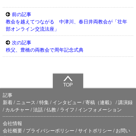
前の記事
教会を越えてつながる 中津川、春日井両教会が「壮年
部オンライン交流法座」
次の記事
秩父、豊橋の両教会で周年記念式典
TOP
記事
新着
ニュース
特集
インタビュー
寄稿（連載）
講演録
カルチャー
法話
仏教
ライフ
インフォメーション
会社情報
会社概要
プライバシーポリシー
サイトポリシー
お問い