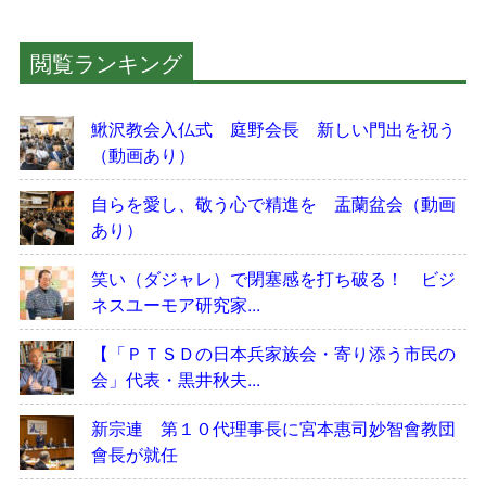
閲覧ランキング
鰍沢教会入仏式 庭野会長 新しい門出を祝う
（動画あり）
自らを愛し、敬う心で精進を 盂蘭盆会（動画
あり）
笑い（ダジャレ）で閉塞感を打ち破る！ ビジ
ネスユーモア研究家...
【「ＰＴＳＤの日本兵家族会・寄り添う市民の
会」代表・黒井秋夫...
新宗連 第１０代理事長に宮本惠司妙智會教団
會長が就任