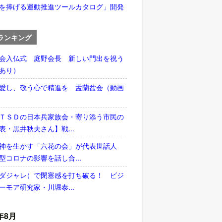
を捧げる運動推進ツールカタログ」開発
ランキング
会入仏式 庭野会長 新しい門出を祝う
あり）
愛し、敬う心で精進を 盂蘭盆会（動画
ＴＳＤの日本兵家族会・寄り添う市民の
表・黒井秋夫さん】戦...
神を生かす「六花の会」が代表世話人
型コロナの影響を話し合...
ダジャレ）で閉塞感を打ち破る！ ビジ
ーモア研究家・川堀泰...
年8月