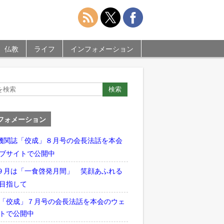
仏教
ライフ
インフォメーション
フォメーション
機関誌「佼成」８月号の会長法話を本会
ブサイトで公開中
９月は「一食啓発月間」 笑顔あふれる
目指して
「佼成」７月号の会長法話を本会のウェ
トで公開中