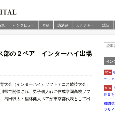
特集
インタビュー
寄稿
講演録
カルチャー
法話
ス部の２ペア インターハイ出場
イン
NEW
のウェ
育大会（インターハイ）ソフトテニス競技大会」
NEW
川県で開催され、男子個人戦に佼成学園高校ソフ
世界を
、増田颯太・稲林健人ペアが東京都代表として出
機関誌
ブサイ