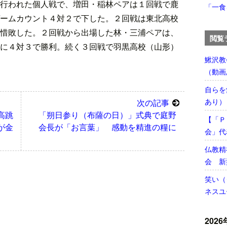
行われた個人戦で、増田・稲林ペアは１回戦で鹿
「一食
ームカウント４対２で下した。２回戦は東北高校
惜敗した。２回戦から出場した林・三浦ペアは、
閲覧
に４対３で勝利。続く３回戦で羽黒高校（山形）
鰍沢教
（動画
自らを
あり）
次の記事
高跳
「朔日参り（布薩の日）」式典で庭野
【「Ｐ
が金
会長が「お言葉」 感動を精進の糧に
会」代
）
仏教精
会 新
笑い（
ネスユ
2026