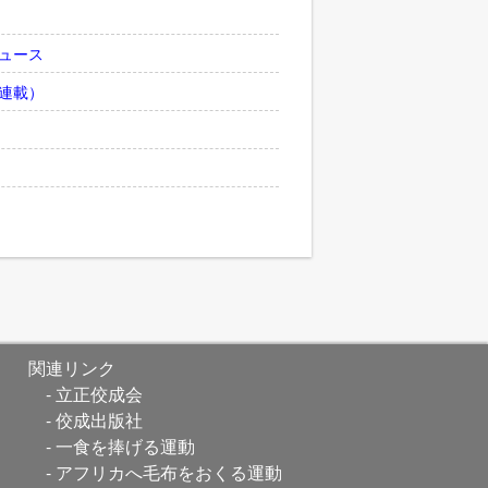
ュース
連載）
関連リンク
立正佼成会
佼成出版社
一食を捧げる運動
アフリカへ毛布をおくる運動