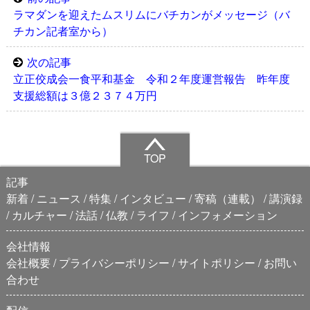
ラマダンを迎えたムスリムにバチカンがメッセージ（バ
チカン記者室から）
次の記事
立正佼成会一食平和基金 令和２年度運営報告 昨年度
支援総額は３億２３７４万円
TOP
記事
新着
ニュース
特集
インタビュー
寄稿（連載）
講演録
カルチャー
法話
仏教
ライフ
インフォメーション
会社情報
会社概要
プライバシーポリシー
サイトポリシー
お問い
合わせ