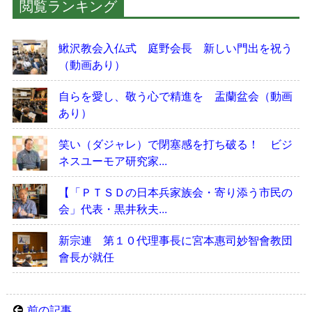
閲覧ランキング
鰍沢教会入仏式 庭野会長 新しい門出を祝う
（動画あり）
自らを愛し、敬う心で精進を 盂蘭盆会（動画
あり）
笑い（ダジャレ）で閉塞感を打ち破る！ ビジ
ネスユーモア研究家...
【「ＰＴＳＤの日本兵家族会・寄り添う市民の
会」代表・黒井秋夫...
新宗連 第１０代理事長に宮本惠司妙智會教団
會長が就任
前の記事