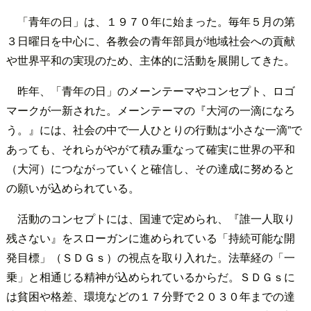
「青年の日」は、１９７０年に始まった。毎年５月の第
３日曜日を中心に、各教会の青年部員が地域社会への貢献
や世界平和の実現のため、主体的に活動を展開してきた。
昨年、「青年の日」のメーンテーマやコンセプト、ロゴ
マークが一新された。メーンテーマの『大河の一滴になろ
う。』には、社会の中で一人ひとりの行動は“小さな一滴”で
あっても、それらがやがて積み重なって確実に世界の平和
（大河）につながっていくと確信し、その達成に努めると
の願いが込められている。
活動のコンセプトには、国連で定められ、『誰一人取り
残さない』をスローガンに進められている「持続可能な開
発目標」（ＳＤＧｓ）の視点を取り入れた。法華経の「一
乗」と相通じる精神が込められているからだ。ＳＤＧｓに
は貧困や格差、環境などの１７分野で２０３０年までの達