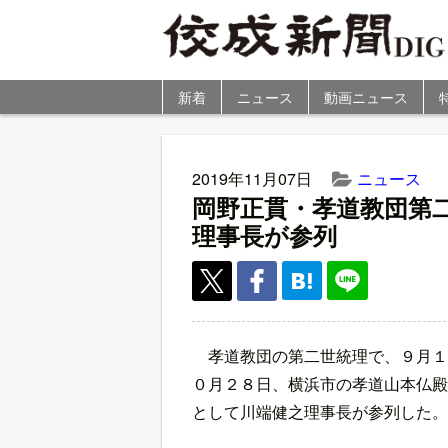
新着
ニュース
動画ニュース
2019年11月07日
ニュース
岡野正貫・孝道教団第
理事長が参列
孝道教団の第二世統理で、９月１
０月２８日、横浜市の孝道山本仏殿
として川端健之理事長が参列した。