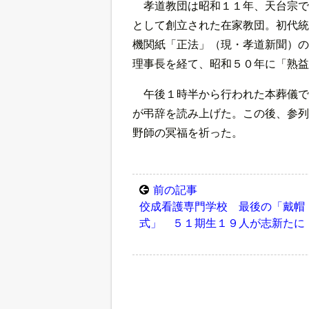
孝道教団は昭和１１年、天台宗で
として創立された在家教団。初代統
機関紙「正法」（現・孝道新聞）の
理事長を経て、昭和５０年に「熟益
午後１時半から行われた本葬儀で
が弔辞を読み上げた。この後、参列
野師の冥福を祈った。
前の記事
佼成看護専門学校 最後の「戴帽
式」 ５１期生１９人が志新たに