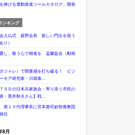
を捧げる運動推進ツールカタログ」開発
ランキング
会入仏式 庭野会長 新しい門出を祝う
あり）
愛し、敬う心で精進を 盂蘭盆会（動画
ダジャレ）で閉塞感を打ち破る！ ビジ
ーモア研究家・川堀泰...
ＴＳＤの日本兵家族会・寄り添う市民の
表・黒井秋夫さん】戦...
 第１０代理事長に宮本惠司妙智會教団
就任
年8月