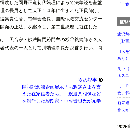
得度した岡野正道初代統理によって法華経を基盤
「一食
理の長男として大正１４年に生まれた正貫師は、
編集責任者、青年会会長、国際仏教交流センター
閲覧
開顕の正法」を継承し、第二世統理に就任した。
鰍沢教
は、天台宗・妙法院門跡門主の杉谷義純師ら３人
（動画
者代表の一人として川端理事長が焼香を行い、岡
自らを
あり）
笑い（
ネスユ
次の記事
【「Ｐ
開祖記念館企画展示「お釈迦さまを支
会」代
えた在家信者たち」 釈迦八相像など
を制作した彫刻家・中村晋也氏が見学
新宗連
會長が
2026