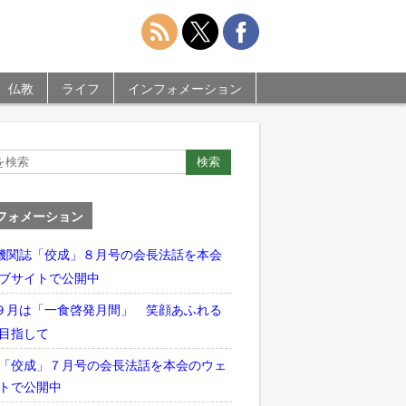
仏教
ライフ
インフォメーション
フォメーション
機関誌「佼成」８月号の会長法話を本会
ブサイトで公開中
９月は「一食啓発月間」 笑顔あふれる
目指して
「佼成」７月号の会長法話を本会のウェ
トで公開中