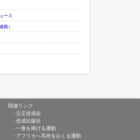
ュース
連載）
関連リンク
立正佼成会
佼成出版社
一食を捧げる運動
アフリカへ毛布をおくる運動