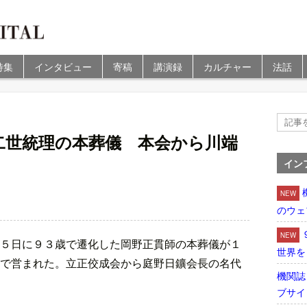
特集
インタビュー
寄稿
講演録
カルチャー
法話
二世統理の本葬儀 本会から川端
イン
NEW
のウェ
NEW
５日に９３歳で遷化した岡野正貫師の本葬儀が１
世界を
で営まれた。立正佼成会から庭野日鑛会長の名代
機関誌
ブサイ